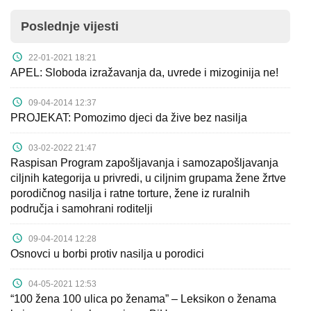
Poslednje vijesti
22-01-2021 18:21
APEL: Sloboda izražavanja da, uvrede i mizoginija ne!
09-04-2014 12:37
PROJEKAT: Pomozimo djeci da žive bez nasilja
03-02-2022 21:47
Raspisan Program zapošljavanja i samozapošljavanja
ciljnih kategorija u privredi, u ciljnim grupama žene žrtve
porodičnog nasilja i ratne torture, žene iz ruralnih
područja i samohrani roditelji
09-04-2014 12:28
Osnovci u borbi protiv nasilja u porodici
04-05-2021 12:53
“100 žena 100 ulica po ženama” – Leksikon o ženama