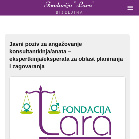
Fondacija "Lara"

BIJELJINA
ŽENSKA
NEVLADINA
ORGANIZACIJA
U
BIH
Javni poziv za angažovanje
konsultantkinja/anata –
ekspertkinja/eksperata za oblast planiranja
i zagovaranja
Fondacija
"Lara"
Bijeljina
Početna