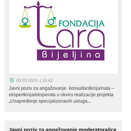
Kampanje
Dokumenti
Javni
pozivi
English
Kontakt
03.03.2023. | 13:42
Javni poziv za angažovanje konsultantkinja/nata –
ekspertkinja/eksperata u okviru realizacije projekta
„Unapređenje specijalizovanih usluga...
Javni poziv za angažovanje moderatora/ice