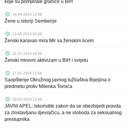
koje su pomjerale granice u BiH
14-04-2014 12:59
Žene u istoriji Semberije
13-05-2014 09:28
Ženski karavan mira Mir sa ženskim licem
21-11-2014 14:39
Ženski mirovni aktivizam u BiH i svijetu
17-01-2024 12:54
Saopštenje Okružnog javnog tužilaštva Bijeljina o
predmetu protiv Milenka Tomića
19-01-2024 12:44
JAVNI APEL: Iskoristite zakon da se obezbijedi pravda
za zlostavljanu djevojčicu, a ne sloboda za seksualnog
prestupnika