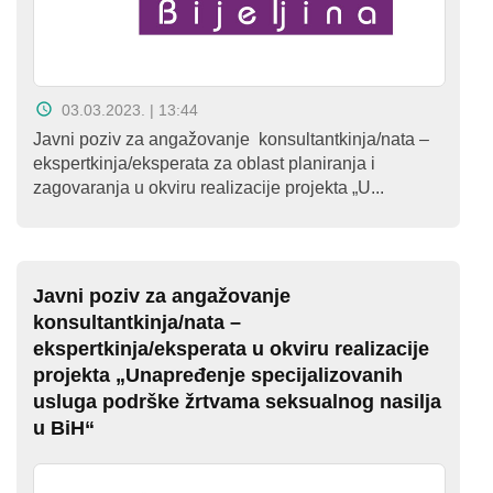
O
nama
Aktuelnosti
03.03.2023. | 13:44
Mir
Javni poziv za angažovanje konsultantkinja/nata –
ekspertkinja/eksperata za oblast planiranja i
sa
zagovaranja u okviru realizacije projekta „U...
ženskim
licem
Sigurna
Javni poziv za angažovanje
kuća
konsultantkinja/nata –
ekspertkinja/eksperata u okviru realizacije
Pravna
projekta „Unapređenje specijalizovanih
usluga podrške žrtvama seksualnog nasilja
pomoć
u BiH“
Antitrafiking