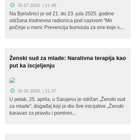
Kampanje
25.07.2025. | 11:48
Na Bjelašnici je od 21. do 23. jula 2025. godine
Dokumenti
održana trodnevna radionica pod nazivom “Mir
počinje u meni: Prevencija burnouta za one koje s...
Javni
pozivi
English
Ženski sud za mlade: Narativna terapija kao
put ka iscjeljenju
Kontakt
26.05.2025. | 11:37
U petak, 25. aprila, u Sarajevu je održan „Ženski sud
za mlade“, događaj koji je dio šire inicijative „Ženski
karavan za pravdu i pomiren...