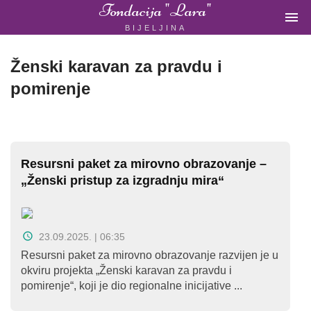
Fondacija "Lara"

BIJELJINA
ŽENSKA
NEVLADINA
ORGANIZACIJA
Ženski karavan za pravdu i
U
pomirenje
BIH
Resursni paket za mirovno obrazovanje –
Fondacija
„Ženski pristup za izgradnju mira“
"Lara"
Bijeljina
23.09.2025. | 06:35
Resursni paket za mirovno obrazovanje razvijen je u
okviru projekta „Ženski karavan za pravdu i
Početna
pomirenje“, koji je dio regionalne inicijative ...