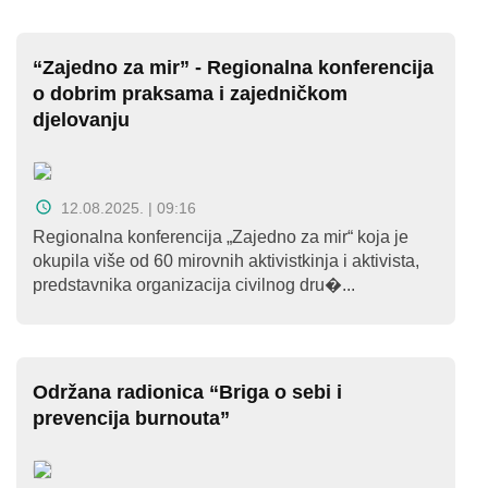
O
nama
“Zajedno za mir” - Regionalna konferencija
Aktuelnosti
o dobrim praksama i zajedničkom
djelovanju
Mir
sa
ženskim
12.08.2025. | 09:16
licem
Regionalna konferencija „Zajedno za mir“ koja je
okupila više od 60 mirovnih aktivistkinja i aktivista,
Sigurna
predstavnika organizacija civilnog dru�...
kuća
Pravna
Održana radionica “Briga o sebi i
pomoć
prevencija burnouta”
Antitrafiking