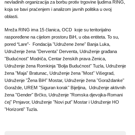
O
nevladinih organizacija za borbu protiv trgovine ljudima RING,
nama
koja se bavi praćenjem i analizom javnih politika u ovoj
oblasti.
Aktuelnosti
Mreža RING ima 15 članica, OCD koje su teritorijalno
Mir
raspoređene na cijelom prostoru BiH, u oba entiteta. To su,
pored “Lare”- Fondacija "Udružene žene" Banja Luka,
sa
Udruženje žena "Derventa" Derventa, Udruženje građana
ženskim
"Budućnost" Modriča, Centar ženskih prava Zenica,
licem
Udruženje žena Romkinja "Bolja Budućnost" Tuzla, Udruženje
žena "Maja" Bratunac, Udruženje žena "Most" Višegrad,
Sigurna
Udruženje "Žena BiH" Mostar, Udruženje žena "Goraždanke"
kuća
Goražde, UREM "Siguran korak" Bijeljina, Udruženje aktivnih
žena "Gender" Brčko, Udruženje "Romska djevojka-Romani
Pravna
ćej" Prnjavor, Udruženje "Novi put" Mostar i Udruženje HO
"Horizonti" Tuzla.
pomoć
Antitrafiking