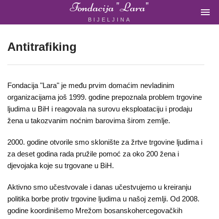
Fondacija "Lara"

BIJELJINA
ŽENSKA
NEVLADINA
ORGANIZACIJA
Antitrafiking
U
BIH
Fondacija "Lara" je među prvim domaćim nevladinim
organizacijama još 1999. godine prepoznala problem trgovine
ljudima u BiH i reagovala na surovu eksploataciju i prodaju
žena u takozvanim noćnim barovima širom zemlje.
Fondacija
"Lara"
2000. godine otvorile smo sklonište za žrtve trgovine ljudima i
za deset godina rada pružile pomoć za oko 200 žena i
Bijeljina
djevojaka koje su trgovane u BiH.
Aktivno smo učestvovale i danas učestvujemo u kreiranju
Početna
politika borbe protiv trgovine ljudima u našoj zemlji. Od 2008.
godine koordinišemo Mrežom bosanskohercegovačkih