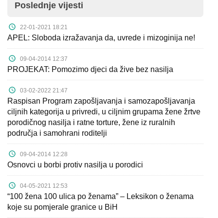
Poslednje vijesti
Kampanje
22-01-2021 18:21
Dokumenti
APEL: Sloboda izražavanja da, uvrede i mizoginija ne!
Javni
09-04-2014 12:37
pozivi
PROJEKAT: Pomozimo djeci da žive bez nasilja
English
03-02-2022 21:47
Raspisan Program zapošljavanja i samozapošljavanja
ciljnih kategorija u privredi, u ciljnim grupama žene žrtve
Kontakt
porodičnog nasilja i ratne torture, žene iz ruralnih
područja i samohrani roditelji
09-04-2014 12:28
Osnovci u borbi protiv nasilja u porodici
04-05-2021 12:53
“100 žena 100 ulica po ženama” – Leksikon o ženama
koje su pomjerale granice u BiH