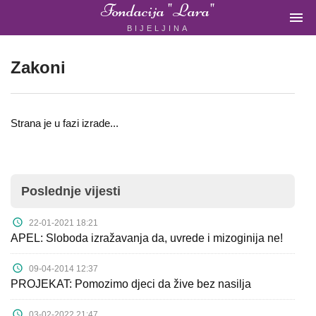
Fondacija "Lara"

BIJELJINA
ŽENSKA
NEVLADINA
ORGANIZACIJA
Zakoni
U
BIH
Strana je u fazi izrade...
Fondacija
Poslednje vijesti
"Lara"
Bijeljina
22-01-2021 18:21
APEL: Sloboda izražavanja da, uvrede i mizoginija ne!
09-04-2014 12:37
Početna
PROJEKAT: Pomozimo djeci da žive bez nasilja
03-02-2022 21:47