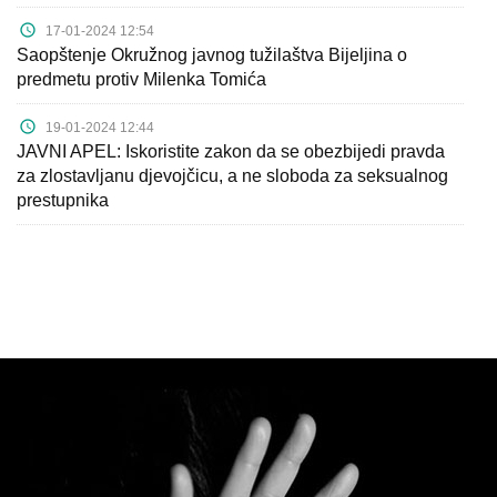
Kampanje
17-01-2024 12:54
Saopštenje Okružnog javnog tužilaštva Bijeljina o
Dokumenti
predmetu protiv Milenka Tomića
Javni
19-01-2024 12:44
pozivi
JAVNI APEL: Iskoristite zakon da se obezbijedi pravda
za zlostavljanu djevojčicu, a ne sloboda za seksualnog
prestupnika
English
Kontakt