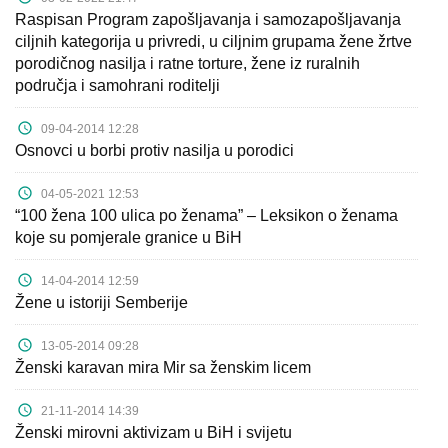
O
Raspisan Program zapošljavanja i samozapošljavanja
nama
ciljnih kategorija u privredi, u ciljnim grupama žene žrtve
porodičnog nasilja i ratne torture, žene iz ruralnih
Aktuelnosti
područja i samohrani roditelji
Mir
09-04-2014 12:28
Osnovci u borbi protiv nasilja u porodici
sa
ženskim
04-05-2021 12:53
licem
“100 žena 100 ulica po ženama” – Leksikon o ženama
koje su pomjerale granice u BiH
Sigurna
14-04-2014 12:59
kuća
Žene u istoriji Semberije
Pravna
13-05-2014 09:28
pomoć
Ženski karavan mira Mir sa ženskim licem
Antitrafiking
21-11-2014 14:39
Ženski mirovni aktivizam u BiH i svijetu