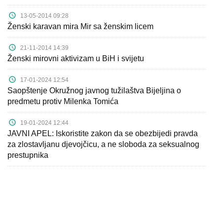
Kampanje
13-05-2014 09:28
Ženski karavan mira Mir sa ženskim licem
Dokumenti
21-11-2014 14:39
Javni
Ženski mirovni aktivizam u BiH i svijetu
pozivi
17-01-2024 12:54
English
Saopštenje Okružnog javnog tužilaštva Bijeljina o
predmetu protiv Milenka Tomića
Kontakt
19-01-2024 12:44
JAVNI APEL: Iskoristite zakon da se obezbijedi pravda
za zlostavljanu djevojčicu, a ne sloboda za seksualnog
prestupnika