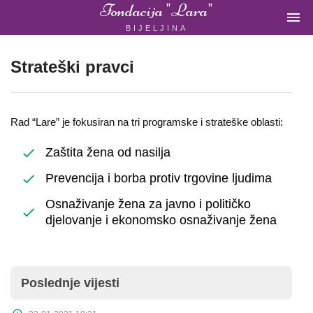
Fondacija "Lara"

BIJELJINA
ŽENSKA
NEVLADINA
ORGANIZACIJA
Strateški pravci
U
BIH
Rad “Lare” je fokusiran na tri programske i strateške oblasti:
Zaštita žena od nasilja
Prevencija i borba protiv trgovine ljudima
Fondacija
"Lara"
Osnaživanje žena za javno i političko
djelovanje i ekonomsko osnaživanje žena
Bijeljina
Početna
Poslednje vijesti