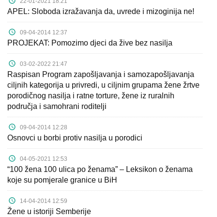
O
22-01-2021 18:21
APEL: Sloboda izražavanja da, uvrede i mizoginija ne!
nama
09-04-2014 12:37
Aktuelnosti
PROJEKAT: Pomozimo djeci da žive bez nasilja
Mir
03-02-2022 21:47
sa
Raspisan Program zapošljavanja i samozapošljavanja
ciljnih kategorija u privredi, u ciljnim grupama žene žrtve
ženskim
porodičnog nasilja i ratne torture, žene iz ruralnih
licem
područja i samohrani roditelji
Sigurna
09-04-2014 12:28
Osnovci u borbi protiv nasilja u porodici
kuća
04-05-2021 12:53
Pravna
“100 žena 100 ulica po ženama” – Leksikon o ženama
pomoć
koje su pomjerale granice u BiH
Antitrafiking
14-04-2014 12:59
Žene u istoriji Semberije