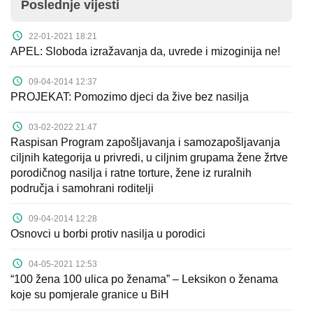
Poslednje vijesti
Kampanje
22-01-2021 18:21
Dokumenti
APEL: Sloboda izražavanja da, uvrede i mizoginija ne!
Javni
09-04-2014 12:37
pozivi
PROJEKAT: Pomozimo djeci da žive bez nasilja
English
03-02-2022 21:47
Raspisan Program zapošljavanja i samozapošljavanja
ciljnih kategorija u privredi, u ciljnim grupama žene žrtve
Kontakt
porodičnog nasilja i ratne torture, žene iz ruralnih
područja i samohrani roditelji
09-04-2014 12:28
Osnovci u borbi protiv nasilja u porodici
04-05-2021 12:53
“100 žena 100 ulica po ženama” – Leksikon o ženama
koje su pomjerale granice u BiH