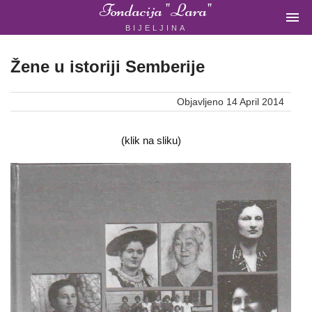
Fondacija "Lara"

BIJELJINA
ŽENSKA
NEVLADINA
ORGANIZACIJA
Žene u istoriji Semberije
U
BIH
Objavljeno 14 April 2014
(klik na sliku)
Fondacija
"Lara"
Bijeljina
Početna