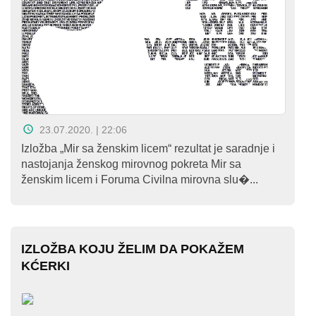
O
nama
Aktuelnosti
Mir
sa
ženskim
23.07.2020. | 22:06
Izložba „Mir sa ženskim licem“ rezultat je saradnje i
licem
nastojanja ženskog mirovnog pokreta Mir sa
ženskim licem i Foruma Civilna mirovna slu�...
Sigurna
kuća
Pravna
IZLOŽBA KOJU ŽELIM DA POKAŽEM
pomoć
KĆERKI
Antitrafiking