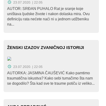
23.07.2020. | 22:05
Kampanje
AUTOR: SRĐAN PUHALO Rat je sranje koje
Dokumenti
uništava ljudske živote i nakon dolaska mira. Ovu
definiciju rata nećete naći ni u jednom udžbeniku
na...
Javni
pozivi
English
ŽENSKI IZAZOV ZVANIČNOJ ISTORIJI
Kontakt
23.07.2020. | 22:05
AUTORKA: JASMINA ČAUŠEVIĆ Kako pamtimo
traumatična iskustva? Kako sebi tumačimo šta nam
se dogodilo? Šta kad sve te traume potiču iz veliko...