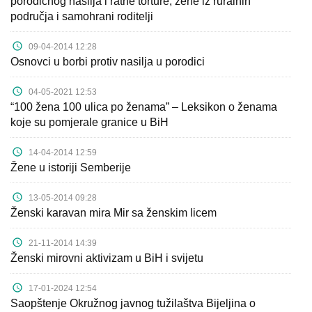
porodičnog nasilja i ratne torture, žene iz ruralnih
područja i samohrani roditelji
09-04-2014 12:28
Osnovci u borbi protiv nasilja u porodici
04-05-2021 12:53
“100 žena 100 ulica po ženama” – Leksikon o ženama
koje su pomjerale granice u BiH
14-04-2014 12:59
Žene u istoriji Semberije
13-05-2014 09:28
Ženski karavan mira Mir sa ženskim licem
21-11-2014 14:39
Ženski mirovni aktivizam u BiH i svijetu
17-01-2024 12:54
Saopštenje Okružnog javnog tužilaštva Bijeljina o