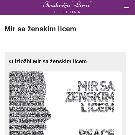
Fondacija "Lara"

BIJELJINA
ŽENSKA
NEVLADINA
ORGANIZACIJA
Mir sa ženskim licem
U
BIH
O izložbi Mir sa ženskim licem
Fondacija
"Lara"
Bijeljina
Početna