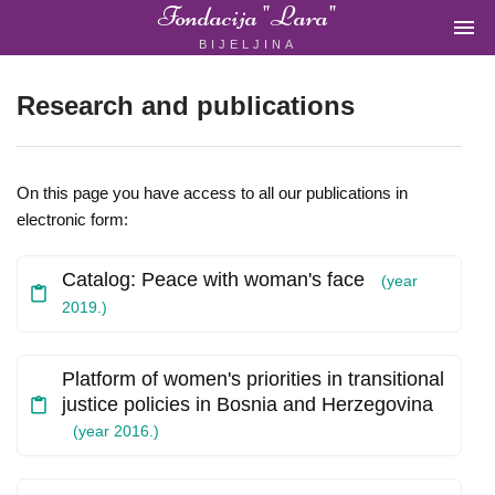
Fondacija "Lara"

BIJELJINA
ŽENSKA
NEVLADINA
ORGANIZACIJA
Research and publications
U
BIH
On this page you have access to all our publications in
electronic form:
Catalog: Peace with woman's face
(year
Fondacija
2019.)
"Lara"
Bijeljina
Platform of women's priorities in transitional
justice policies in Bosnia and Herzegovina
(year 2016.)
Početna