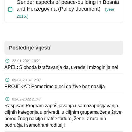
O
Gender aspects of peace-building in Bosnia
nama
and Herzegovina (Policy document)
(year
2016.)
Aktuelnosti
Mir
sa
Poslednje vijesti
ženskim
22-01-2021 18:21
licem
APEL: Sloboda izražavanja da, uvrede i mizoginija ne!
Sigurna
09-04-2014 12:37
kuća
PROJEKAT: Pomozimo djeci da žive bez nasilja
Pravna
03-02-2022 21:47
Raspisan Program zapošljavanja i samozapošljavanja
pomoć
ciljnih kategorija u privredi, u ciljnim grupama žene žrtve
porodičnog nasilja i ratne torture, žene iz ruralnih
Antitrafiking
područja i samohrani roditelji