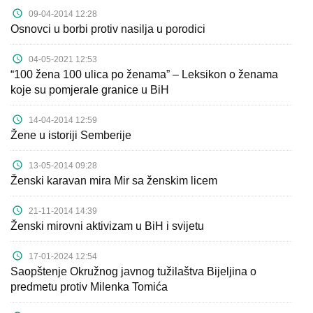
Kampanje
09-04-2014 12:28
Osnovci u borbi protiv nasilja u porodici
Dokumenti
04-05-2021 12:53
Javni
“100 žena 100 ulica po ženama” – Leksikon o ženama
koje su pomjerale granice u BiH
pozivi
14-04-2014 12:59
English
Žene u istoriji Semberije
Kontakt
13-05-2014 09:28
Ženski karavan mira Mir sa ženskim licem
21-11-2014 14:39
Ženski mirovni aktivizam u BiH i svijetu
17-01-2024 12:54
Saopštenje Okružnog javnog tužilaštva Bijeljina o
predmetu protiv Milenka Tomića