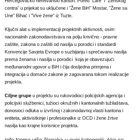
O
Hercegovačko neretvanski kanton. Pored "Lare" i "Ženskog
centra" u prijekat su uključene i "Žene BiH" Mostar, "Žene sa
nama
Une" Bihać i "Vive žene" iz Tuzle.
Aktuelnosti
Ključni alat u implementaciji projektnih aktivnosti, osim
nacionalnih zakonodavstvava na polju krivično - pravne
Mir
zaštite, zakona o zaštiti od nasilja u porodici i standardi
sa
Konvencije Savjeta Evrope o suzbijanju i sprečavanu nasilja
ženskim
prema ženama i nasilja u porodici koja je obavezujući
licem
međunarodni ugovor u BiH i čija dosljedna primjena i
integracija u domaće zakone je zagovarana tokom realizacije
Sigurna
projekta.
kuća
Ciljne grupe
u projektu su rukovodioci policijskih agencija i
policijski službenici, tužioci okružnih i kantonalnih tužilaštava,
Pravna
donosioci odluka u izvršnoj i zakonodavnoj vlasti kantona i
pomoć
entiteta, aktivistkinje i profesionalke iz OCD i žene žrtve
nasilja kao krajne korisnice projekta.
Antitrafiking