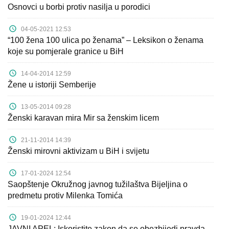
Osnovci u borbi protiv nasilja u porodici
04-05-2021 12:53
“100 žena 100 ulica po ženama” – Leksikon o ženama
koje su pomjerale granice u BiH
14-04-2014 12:59
Žene u istoriji Semberije
13-05-2014 09:28
Ženski karavan mira Mir sa ženskim licem
21-11-2014 14:39
Ženski mirovni aktivizam u BiH i svijetu
17-01-2024 12:54
Saopštenje Okružnog javnog tužilaštva Bijeljina o
predmetu protiv Milenka Tomića
19-01-2024 12:44
JAVNI APEL: Iskoristite zakon da se obezbijedi pravda