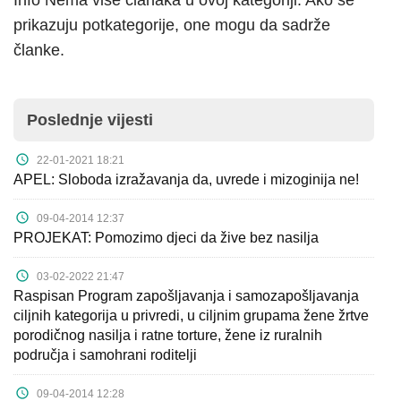
Info
Nema više članaka u ovoj kategoriji. Ako se
Kampanje
prikazuju potkategorije, one mogu da sadrže
članke.
Dokumenti
Javni
Poslednje vijesti
pozivi
22-01-2021 18:21
English
APEL: Sloboda izražavanja da, uvrede i mizoginija ne!
Kontakt
09-04-2014 12:37
PROJEKAT: Pomozimo djeci da žive bez nasilja
03-02-2022 21:47
Raspisan Program zapošljavanja i samozapošljavanja
ciljnih kategorija u privredi, u ciljnim grupama žene žrtve
porodičnog nasilja i ratne torture, žene iz ruralnih
područja i samohrani roditelji
09-04-2014 12:28