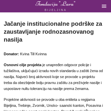
Fondacija "Lara"

BIJELJINA
ŽENSKA
NEVLADINA
ORGANIZACIJA
Jačanje institucionalne podrške za
U
zaustavljanje rodnozasnovanog
BIH
nasilja
Donator:
Kvina Till Kvinna
Fondacija
Osnovni cilje projekta
je unapređen odgovor policije i
"Lara"
tužilaštva, uključujući izradu novih standarda u zaštiti žena od
nasilja. Najveći broj aktivnosti koje se provode u projektu
Bijeljina
treba da obezbijede bolju pravnu zaštitu za preživjele nasilje i
uspostave nultu toleranciju na nasilje prema ženama.
Početna
Projektne aktivnosti se provode u oba entiteta u regijama
Bijeljina, Trebinje, Zvornik, Unsko- saanski kanton, Posavina i