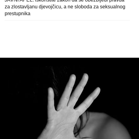
za zlostavljanu djevojčicu, a ne sloboda za seksualnog
prestupnika