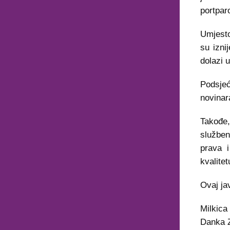
portpar
Umjesto
su izni
dolazi u
Podsje
novinara
Takođe,
služben
prava i
kvalite
Ovaj ja
Milkica 
Danka Z