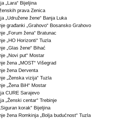
a „Lara“ Bijeljina
ženskih prava Zenica
ja „Udružene žene“ Banja Luka
nje građanki „Grahovo“ Bosansko Grahovo
je „Forum žena“ Bratunac
je „HO Horizonti“ Tuzla
je „Glas žene“ Bihać
je „Novi put“ Mostar
nje žena „MOST“ Višegrad
je žena Derventa
je „Ženska vizija“ Tuzla
je „Žena BiH“ Mostar
ija CURE Sarajevo
ja „Ženski centar“ Trebinje
iguran korak“ Bijeljina
je žena Romkinja „Bolja budućnost“ Tuzla