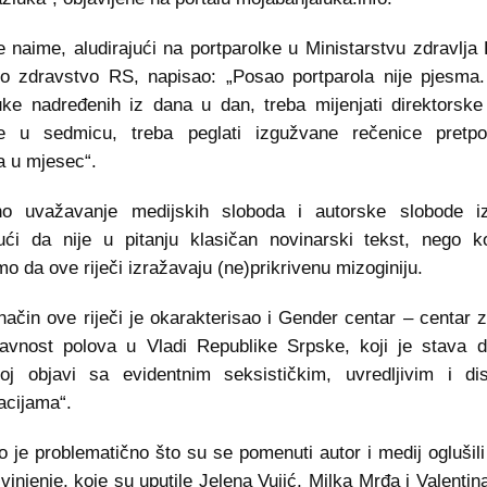
e naime, aludirajući na portparolke u Ministarstvu zdravlja 
o zdravstvo RS, napisao: „Posao portparola nije pjesma. 
ke nadređenih iz dana u dan, treba mijenjati direktorske 
e u sedmicu, treba peglati izgužvane rečenice pretpos
 u mjesec“.
o uvažavanje medijskih sloboda i autorske slobode iz
ući da nije u pitanju klasičan novinarski tekst, nego k
o da ove riječi izražavaju (ne)prikrivenu mizoginiju.
 način ove riječi je okarakterisao i Gender centar – centar 
avnost polova u Vladi Republike Srpske, koji je stava d
oj objavi sa evidentnim seksističkim, uvredljivim i dis
acijama“.
 je problematično što su se pomenuti autor i medij oglušil
zvinjenje, koje su uputile Jelena Vujić, Milka Mrđa i Valentin