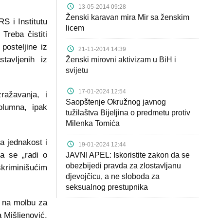
13-05-2014 09:28
Ženski karavan mira Mir sa ženskim
RS i Institutu
licem
Treba čistiti
posteljine iz
21-11-2014 14:39
tavljenih iz
Ženski mirovni aktivizam u BiH i
svijetu
17-01-2024 12:54
ražavanja, i
Saopštenje Okružnog javnog
olumna, ipak
tužilaštva Bijeljina o predmetu protiv
Milenka Tomića
za jednakost i
19-01-2024 12:44
a se „radi o
JAVNI APEL: Iskoristite zakon da se
obezbijedi pravda za zlostavljanu
kriminišućim
djevojčicu, a ne sloboda za
seksualnog prestupnika
i na molbu za
a Mišljenović,