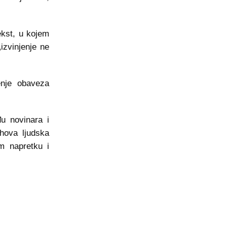
ekst, u kojem
izvinjenje ne
nje obaveza
u novinara i
hova ljudska
om napretku i