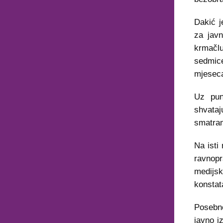
Dakić j
za javn
krmačlu
sedmic
mjeseca
Uz pun
shvataj
smatram
Na isti
ravnopr
medijsk
konstat
Posebno
javno i