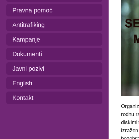
Pravna pomoć
Antitrafiking
Kampanje
Dokumenti
Javni pozivi
English
Kontakt
Organiza
rodnu r
diskimi
izražen
bezobra