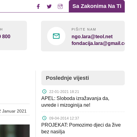
Sa Zakonima Na Ti
4H
PIŠITE NAM
0 800
ngo.lara@teol.net
fondacija.lara@gmail.com
Poslednje vijesti
22-01-2021 18:21
APEL: Sloboda izražavanja da,
uvrede i mizoginija ne!
2 Januar 2021
09-04-2014 12:37
PROJEKAT: Pomozimo djeci da žive
bez nasilja