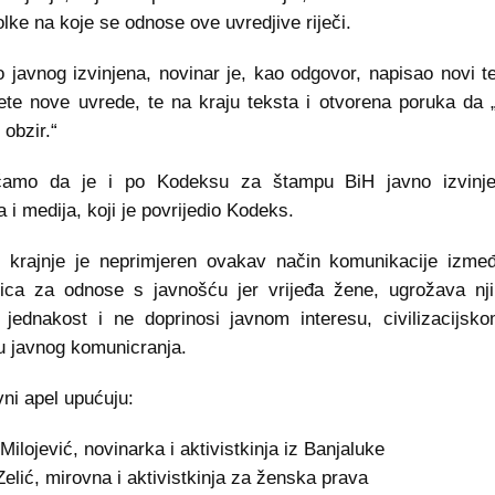
olke na koje se odnose ove uvredjive riječi.
 javnog izvinjena, novinar je, kao odgovor, napisao novi t
jete nove uvrede, te na kraju teksta i otvorena poruka da „
 obzir.“
ćamo da je i po Kodeksu za štampu BiH javno izvinje
 i medija, koji je povrijedio Kodeks.
 krajnje je neprimjeren ovakav način komunikacije izmeđ
ica za odnose s javnošću jer vrijeđa žene, ugrožava nji
 jednakost i ne doprinosi javnom interesu, civilizacijsk
tu javnog komunicranja.
vni apel upućuju:
Milojević, novinarka i aktivistkinja iz Banjaluke
elić, mirovna i aktivistkinja za ženska prava