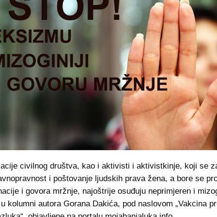
cije civilnog društva, kao i aktivisti i aktivistkinje, koji se 
avnopravnost i poštovanje ljudskih prava žena, a bore se pro
nacije i govora mržnje, najoštrije osuđuju neprimjeren i mizog
 u kolumni autora Gorana Dakića, pod naslovom „Vakcina pr
zluka“, objavljene na portalu mojabanjaluka.info.