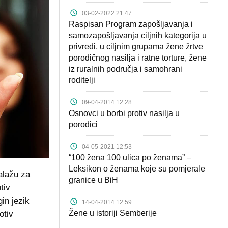
03-02-2022 21:47
Raspisan Program zapošljavanja i
samozapošljavanja ciljnih kategorija u
privredi, u ciljnim grupama žene žrtve
porodičnog nasilja i ratne torture, žene
iz ruralnih područja i samohrani
roditelji
09-04-2014 12:28
Osnovci u borbi protiv nasilja u
porodici
04-05-2021 12:53
“100 žena 100 ulica po ženama” –
Leksikon o ženama koje su pomjerale
zalažu za
granice u BiH
tiv
in jezik
14-04-2014 12:59
Žene u istoriji Semberije
otiv