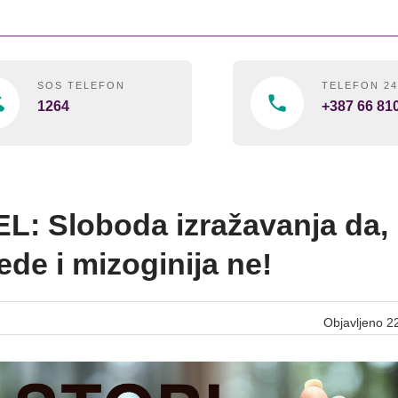
SOS TELEFON
TELEFON 2
1264
+387 66 81
L: Sloboda izražavanja da,
ede i mizoginija ne!
Objavljeno 2