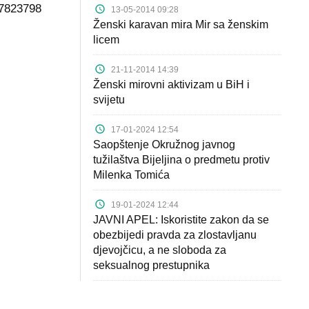
=7823798
13-05-2014 09:28
Ženski karavan mira Mir sa ženskim
licem
21-11-2014 14:39
Ženski mirovni aktivizam u BiH i
svijetu
17-01-2024 12:54
Saopštenje Okružnog javnog
tužilaštva Bijeljina o predmetu protiv
Milenka Tomića
19-01-2024 12:44
JAVNI APEL: Iskoristite zakon da se
obezbijedi pravda za zlostavljanu
djevojčicu, a ne sloboda za
seksualnog prestupnika