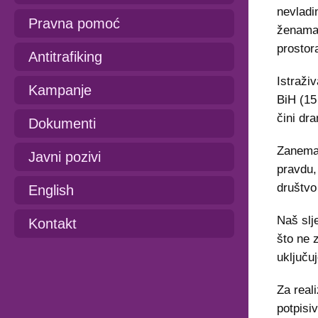
nevladi
Pravna pomoć
ženama"
prostor
Antitrafiking
Istraži
Kampanje
BiH (15
čini dra
Dokumenti
Zanemar
Javni pozivi
pravdu,
društvo
English
Naš slj
Kontakt
što ne z
uključu
Za real
potpisi