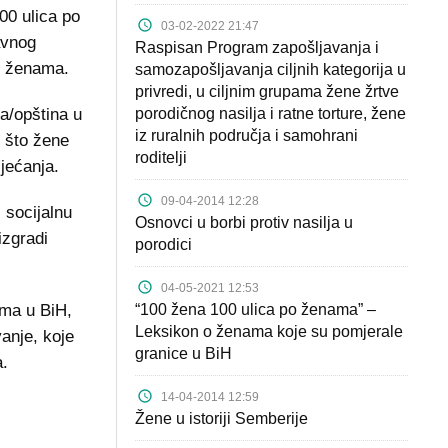
00 ulica po
03-02-2022 21:47
avnog
Raspisan Program zapošljavanja i
o ženama.
samozapošljavanja ciljnih kategorija u
privredi, u ciljnim grupama žene žrtve
va/opština u
porodičnog nasilja i ratne torture, žene
iz ruralnih područja i samohrani
 što žene
roditelji
sjećanja.
09-04-2014 12:28
 socijalnu
Osnovci u borbi protiv nasilja u
izgradi
porodici
04-05-2021 12:53
ima u BiH,
“100 žena 100 ulica po ženama” –
Leksikon o ženama koje su pomjerale
vanje, koje
granice u BiH
a.
14-04-2014 12:59
Žene u istoriji Semberije