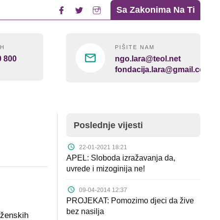
Sa Zakonima Na Ti
4H
PIŠITE NAM
0 800
ngo.lara@teol.net
fondacija.lara@gmail.com
Poslednje vijesti
22-01-2021 18:21
APEL: Sloboda izražavanja da,
uvrede i mizoginija ne!
09-04-2014 12:37
PROJEKAT: Pomozimo djeci da žive
bez nasilja
 ženskih