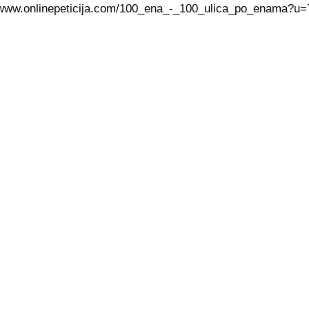
/www.onlinepeticija.com/100_ena_-_100_ulica_po_enama?u