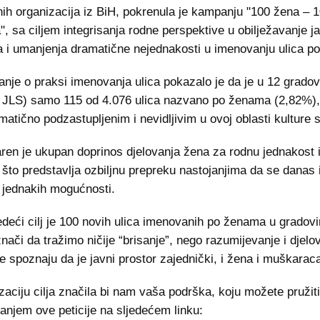
nih organizacija iz BiH, pokrenula je kampanju "100 žena – 1
, sa ciljem integrisanja rodne perspektive u obilježavanje j
a i umanjenja dramatične nejednakosti u imenovanju ulica p
vanje o praksi imenovanja ulica pokazalo je da je u 12 grado
 JLS) samo 115 od 4.076 ulica nazvano po ženama (2,82%),
matično podzastupljenim i nevidljivim u ovoj oblasti kulture 
en je ukupan doprinos djelovanja žena za rodnu jednakost i
 što predstavlja ozbiljnu prepreku nastojanjima da se danas 
 jednakih mogućnosti.
edeći cilj je 100 novih ulica imenovanih po ženama u gradov
nači da tražimo ničije “brisanje”, nego razumijevanje i djelo
je spoznaju da je javni prostor zajednički, i žena i muškarac
izaciju cilja značila bi nam vaša podrška, koju možete pružiti
vanjem ove peticije na sljedećem linku: