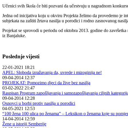
Učenici svih škola će biti pozvani da učestvuju u nagradnom konkursu 
Jedna od inicijativa koju u okviru Projekta želimo da provedemo je in
subjekata na zaštiti žrtava nasilja u porodici i rodno zasnovanog nasilj
Projekat se sprovodi u periodu od oktobra 2013. godine do završetka n
iz Banjaluke.
Poslednje vijesti
22-01-2021 18:21
APEL: Sloboda izražavanja da, uvrede i mizoginija ne!
09-04-2014 12:37
PROJEKAT: Pomozimo djeci da žive bez nasilja
03-02-2022 21:47
Raspisan Program zapošljavanja i samozapošljavanja ciljnih kategorija u
09-04-2014 12:28
Osnovci u borbi protiv nasilja u porodici
04-05-2021 12:53
“100 žena 100 ulica po ženama” – Leksikon o ženama koje su pomjer
14-04-2014 12:59
Žene u istoriji Semberije