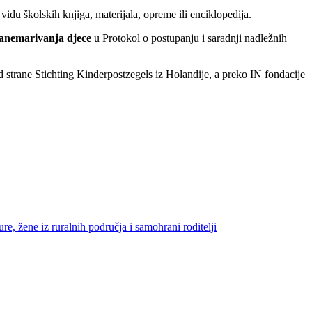
du školskih knjiga, materijala, opreme ili enciklopedija.
 zanemarivanja djece
u Protokol o postupanju i saradnji nadležnih
 strane Stichting Kinderpostzegels iz Holandije, a preko IN fondacije
re, žene iz ruralnih područja i samohrani roditelji