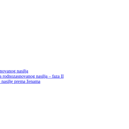
snovanog nasilja
 rodnozasnovanog nasilja – faza II
o nasilje prema ženama