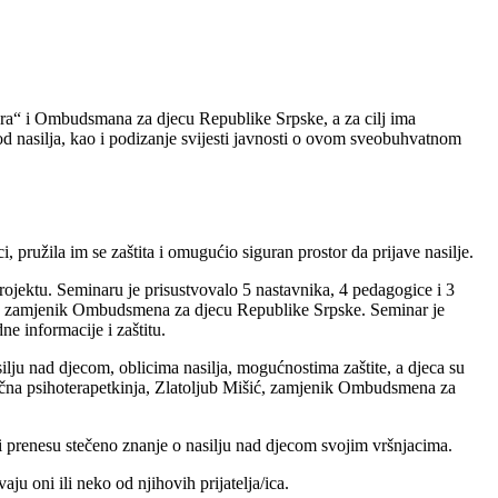
Lara“ i Ombudsmana za djecu Republike Srpske, a za cilj ima
 od nasilja, kao i podizanje svijesti javnosti o ovom sveobuhvatnom
i, pružila im se zaštita i omugućio siguran prostor da prijave nasilje.
projektu. Seminaru je prisustvovalo 5 nastavnika, 4 pedagogice i 3
išić, zamjenik Ombudsmena za djecu Republike Srpske. Seminar je
e informacije i zaštitu.
ilju nad djecom, oblicima nasilja, mogućnostima zaštite, a djeca su
ična psihoterapetkinja, Zlatoljub Mišić, zamjenik Ombudsmena za
 i prenesu stečeno znanje o nasilju nad djecom svojim vršnjacima.
aju oni ili neko od njihovih prijatelja/ica.