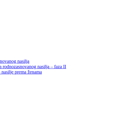
snovanog nasilja
 rodnozasnovanog nasilja – faza II
o nasilje prema ženama