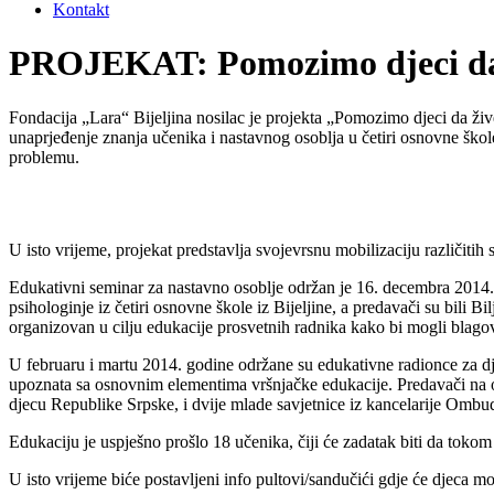
Kontakt
PROJEKAT: Pomozimo djeci da ž
Fondacija „Lara“ Bijeljina nosilac je projekta „Pomozimo djeci da živ
unaprjeđenje znanja učenika i nastavnog osoblja u četiri osnovne škole
problemu.
U isto vrijeme, projekat predstavlja svojevrsnu mobilizaciju različitih 
Edukativni seminar za nastavno osoblje održan je 16. decembra 2014. go
psihologinje iz četiri osnovne škole iz Bijeljine, a predavači su bi
organizovan u cilju edukacije prosvetnih radnika kako bi mogli blagov
U februaru i martu 2014. godine održane su edukativne radionce za dje
upoznata sa osnovnim elementima vršnjačke edukacije. Predavači na o
djecu Republike Srpske, i dvije mlade savjetnice iz kancelarije Omb
Edukaciju je uspješno prošlo 18 učenika, čiji će zadatak biti da toko
U isto vrijeme biće postavljeni info pultovi/sandučići gdje će djeca moć