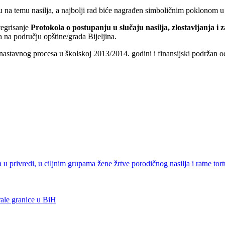
na temu nasilja, a najbolji rad biće nagrađen simboličnim poklonom u vi
tegrisanje
Protokola o postupanju u slučaju nasilja, zlostavljanja i
a na području opštine/grada Bijeljina.
astavnog procesa u školskoj 2013/2014. godini i finansijski podržan od
 privredi, u ciljnim grupama žene žrtve porodičnog nasilja i ratne tortu
ale granice u BiH