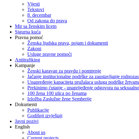
Vijesti
Tekstovi
8. decembar
Od zakona do prava
Mir sa ženskim licem
Sigurna kuća
Pravna pomoć
Ženska ljudska prava, pojam i dokumenti
Zakoni
Usluge pravne pomoći
Antitrafiking
Kampanje
Ženski karavan za pravdu i pomirenje
Jačanje institucionalne podrške za zaustavljanje rodnoza
Unapređenje kapaciteta pružalaca usluga podrške žrtvama
Prekinimo ćutanje - unaprijeđenje odgovora na seksualn
100 žena 100 ulica po ženama
Izložba Zaslužne žene Semberije
Dokumenti
Publikacije
Godišnji izvještaji
Javni pozivi
English
About us
Current projects