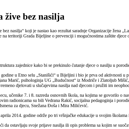
ive bez nasilja
e bez nasilja“ koji je nastao kao rezultat saradnje Organizacije žena „
 na teritoriji Grada Bijeljine o prevenciji i mogućnostima zaštite djece
struktura zajednice kako bi se prekinulo ćutanje djece o nasilju u porodic
dine u Etno selu „Stanišići“ u Bijeljini i bio je prva od aktivnosti u 
li Biljana Marić, psihologinja UG „Budućnost“ iz Modriče i Zlatoljub M
remeno djelovati u slučajevima nasilja nad djecom i pružiti im neophodn
cu, učenike 7. i 8. razreda osnovnih škola, na kojima se govorilo o nas
vim radionicama su bili Vedrana Rakić, socijalna pedagoginja i porod
udsmena za djecu, Snežana Đoša i Mira Milićević.
m aprila 2014. godine održe po tri vršnjačke edukacije u svojim školama
i da ostavljaju svoje prijave nasilja ili opis problema sa kojim se suočav