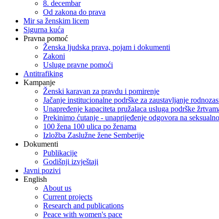
8. decembar
Od zakona do prava
Mir sa ženskim licem
Sigurna kuća
Pravna pomoć
Ženska ljudska prava, pojam i dokumenti
Zakoni
Usluge pravne pomoći
Antitrafiking
Kampanje
Ženski karavan za pravdu i pomirenje
Jačanje institucionalne podrške za zaustavljanje rodnoza
Unapređenje kapaciteta pružalaca usluga podrške žrtvama
Prekinimo ćutanje - unaprijeđenje odgovora na seksualn
100 žena 100 ulica po ženama
Izložba Zaslužne žene Semberije
Dokumenti
Publikacije
Godišnji izvještaji
Javni pozivi
English
About us
Current projects
Research and publications
Peace with women's pace