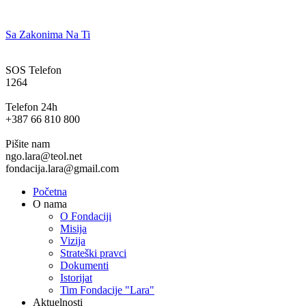
Sa Zakonima Na Ti
SOS Telefon
1264
Telefon 24h
+387 66 810 800
Pišite nam
ngo.lara@teol.net
fondacija.lara@gmail.com
Početna
O nama
O Fondaciji
Misija
Vizija
Strateški pravci
Dokumenti
Istorijat
Tim Fondacije "Lara"
Aktuelnosti