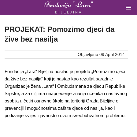
Fondacija "Lara"

BIJELJINA
ŽENSKA
NEVLADINA
ORGANIZACIJA
PROJEKAT: Pomozimo djeci da
U
žive bez nasilja
BIH
Objavljeno 09 April 2014
Fondacija „Lara“ Bijeljina nosilac je projekta „Pomozimo djeci
Fondacija
da žive bez nasilja“ koji je nastao kao rezultat saradnje
Organizacije žena „Lara“ i Ombudsmana za djecu Republike
"Lara"
Srpske, a za cilj ima unaprjeđenje znanja učenika i nastavnog
Bijeljina
osoblja u četiri osnovne škole na teritoriji Grada Bijeljine o
prevenciji i mogućnostima zaštite djece od nasilja, kao i
podizanje svijesti javnosti o ovom sveobuhvatnom problemu.
Početna