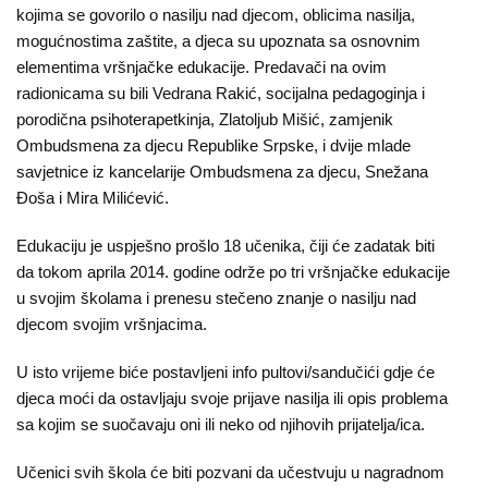
Kampanje
kojima se govorilo o nasilju nad djecom, oblicima nasilja,
mogućnostima zaštite, a djeca su upoznata sa osnovnim
Dokumenti
elementima vršnjačke edukacije. Predavači na ovim
radionicama su bili Vedrana Rakić, socijalna pedagoginja i
Javni
porodična psihoterapetkinja, Zlatoljub Mišić, zamjenik
Ombudsmena za djecu Republike Srpske, i dvije mlade
pozivi
savjetnice iz kancelarije Ombudsmena za djecu, Snežana
Đoša i Mira Milićević.
English
Edukaciju je uspješno prošlo 18 učenika, čiji će zadatak biti
Kontakt
da tokom aprila 2014. godine održe po tri vršnjačke edukacije
u svojim školama i prenesu stečeno znanje o nasilju nad
djecom svojim vršnjacima.
U isto vrijeme biće postavljeni info pultovi/sandučići gdje će
djeca moći da ostavljaju svoje prijave nasilja ili opis problema
sa kojim se suočavaju oni ili neko od njihovih prijatelja/ica.
Učenici svih škola će biti pozvani da učestvuju u nagradnom