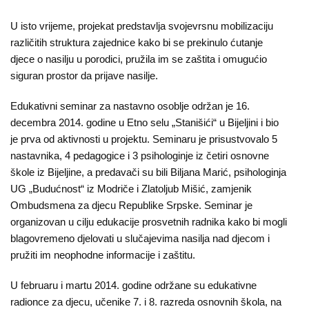
O
nama
U isto vrijeme, projekat predstavlja svojevrsnu mobilizaciju
različitih struktura zajednice kako bi se prekinulo ćutanje
Aktuelnosti
djece o nasilju u porodici, pružila im se zaštita i omugućio
siguran prostor da prijave nasilje.
Mir
sa
Edukativni seminar za nastavno osoblje održan je 16.
decembra 2014. godine u Etno selu „Stanišići“ u Bijeljini i bio
ženskim
je prva od aktivnosti u projektu. Seminaru je prisustvovalo 5
licem
nastavnika, 4 pedagogice i 3 psihologinje iz četiri osnovne
škole iz Bijeljine, a predavači su bili Biljana Marić, psihologinja
Sigurna
UG „Budućnost“ iz Modriče i Zlatoljub Mišić, zamjenik
kuća
Ombudsmena za djecu Republike Srpske. Seminar je
organizovan u cilju edukacije prosvetnih radnika kako bi mogli
Pravna
blagovremeno djelovati u slučajevima nasilja nad djecom i
pomoć
pružiti im neophodne informacije i zaštitu.
Antitrafiking
U februaru i martu 2014. godine održane su edukativne
radionce za djecu, učenike 7. i 8. razreda osnovnih škola, na