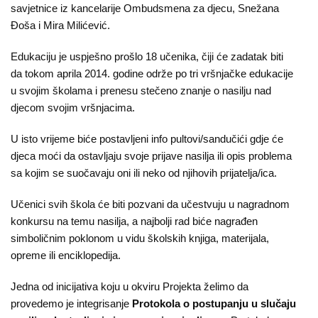
savjetnice iz kancelarije Ombudsmena za djecu, Snežana
Đoša i Mira Milićević.
Edukaciju je uspješno prošlo 18 učenika, čiji će zadatak biti
da tokom aprila 2014. godine održe po tri vršnjačke edukacije
u svojim školama i prenesu stečeno znanje o nasilju nad
djecom svojim vršnjacima.
U isto vrijeme biće postavljeni info pultovi/sandučići gdje će
djeca moći da ostavljaju svoje prijave nasilja ili opis problema
sa kojim se suočavaju oni ili neko od njihovih prijatelja/ica.
Učenici svih škola će biti pozvani da učestvuju u nagradnom
konkursu na temu nasilja, a najbolji rad biće nagrađen
simboličnim poklonom u vidu školskih knjiga, materijala,
opreme ili enciklopedija.
Jedna od inicijativa koju u okviru Projekta želimo da
provedemo je integrisanje
Protokola o postupanju u slučaju