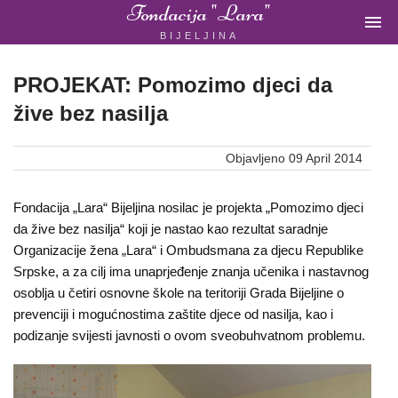
Fondacija "Lara"

BIJELJINA
ŽENSKA
NEVLADINA
ORGANIZACIJA
PROJEKAT: Pomozimo djeci da
U
žive bez nasilja
BIH
Objavljeno 09 April 2014
Fondacija „Lara“ Bijeljina nosilac je projekta „Pomozimo djeci
Fondacija
da žive bez nasilja“ koji je nastao kao rezultat saradnje
Organizacije žena „Lara“ i Ombudsmana za djecu Republike
"Lara"
Srpske, a za cilj ima unaprjeđenje znanja učenika i nastavnog
Bijeljina
osoblja u četiri osnovne škole na teritoriji Grada Bijeljine o
prevenciji i mogućnostima zaštite djece od nasilja, kao i
podizanje svijesti javnosti o ovom sveobuhvatnom problemu.
Početna