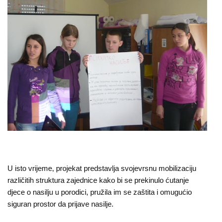
O
nama
Aktuelnosti
Mir
sa
ženskim
licem
Sigurna
kuća
Pravna
U isto vrijeme, projekat predstavlja svojevrsnu mobilizaciju
različitih struktura zajednice kako bi se prekinulo ćutanje
pomoć
djece o nasilju u porodici, pružila im se zaštita i omugućio
siguran prostor da prijave nasilje.
Antitrafiking