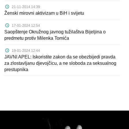
21-11-2014 14:39
Ženski mirovni aktivizam u BiH i svijetu
17-01-2024 12:54
Saopštenje Okružnog javnog tužilaštva Bijeljina o
predmetu protiv Milenka Tomića
19-01-2024 12:44
JAVNI APEL: Iskoristite zakon da se obezbijedi pravda
za zlostavljanu djevojčicu, a ne sloboda za seksualnog
prestupnika