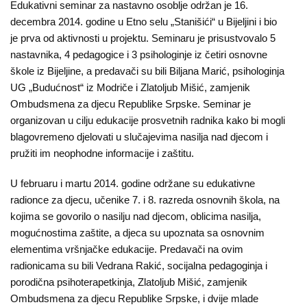
Edukativni seminar za nastavno osoblje održan je 16.
Kampanje
decembra 2014. godine u Etno selu „Stanišići“ u Bijeljini i bio
je prva od aktivnosti u projektu. Seminaru je prisustvovalo 5
Dokumenti
nastavnika, 4 pedagogice i 3 psihologinje iz četiri osnovne
škole iz Bijeljine, a predavači su bili Biljana Marić, psihologinja
Javni
UG „Budućnost“ iz Modriče i Zlatoljub Mišić, zamjenik
pozivi
Ombudsmena za djecu Republike Srpske. Seminar je
organizovan u cilju edukacije prosvetnih radnika kako bi mogli
English
blagovremeno djelovati u slučajevima nasilja nad djecom i
pružiti im neophodne informacije i zaštitu.
Kontakt
U februaru i martu 2014. godine održane su edukativne
radionce za djecu, učenike 7. i 8. razreda osnovnih škola, na
kojima se govorilo o nasilju nad djecom, oblicima nasilja,
mogućnostima zaštite, a djeca su upoznata sa osnovnim
elementima vršnjačke edukacije. Predavači na ovim
radionicama su bili Vedrana Rakić, socijalna pedagoginja i
porodična psihoterapetkinja, Zlatoljub Mišić, zamjenik
Ombudsmena za djecu Republike Srpske, i dvije mlade