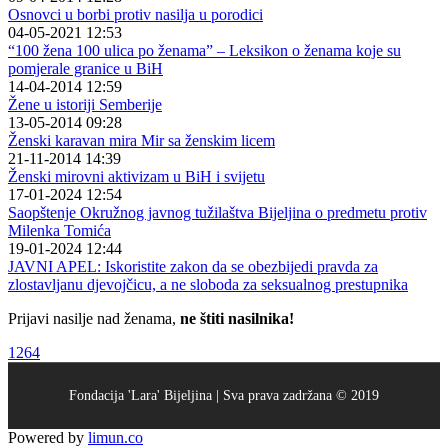
Osnovci u borbi protiv nasilja u porodici
04-05-2021 12:53
“100 žena 100 ulica po ženama” – Leksikon o ženama koje su
pomjerale granice u BiH
14-04-2014 12:59
Žene u istoriji Semberije
13-05-2014 09:28
Ženski karavan mira Mir sa ženskim licem
21-11-2014 14:39
Ženski mirovni aktivizam u BiH i svijetu
17-01-2024 12:54
Saopštenje Okružnog javnog tužilaštva Bijeljina o predmetu protiv
Milenka Tomića
19-01-2024 12:44
JAVNI APEL: Iskoristite zakon da se obezbijedi pravda za
zlostavljanu djevojčicu, a ne sloboda za seksualnog prestupnika
Prijavi nasilje nad ženama,
ne štiti nasilnika!
1264
Fondacija 'Lara' Bijeljina | Sva prava zadržana © 2019
Powered by
limun
.co