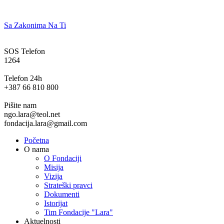
Sa Zakonima Na Ti
SOS Telefon
1264
Telefon 24h
+387 66 810 800
Pišite nam
ngo.lara@teol.net
fondacija.lara@gmail.com
Početna
O nama
O Fondaciji
Misija
Vizija
Strateški pravci
Dokumenti
Istorijat
Tim Fondacije "Lara"
Aktuelnosti