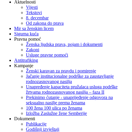
Aktuelnosti
Vijesti
Tekstovi
8. decembar
Od zakona do prava
Mir sa ženskim licem
Sigurna kuća
Pravna pomoć
Ženska ljudska prava, pojam i dokumenti
Zakoni
Usluge pravne pomoći
Antitrafiking
Kampanje
Ženski karavan za pravdu i pomirenje
Jačanje institucionalne podrške za zaustavljanje
rodnozasnovanog nasilja
Unapređenje kapaciteta pružalaca usluga podrške
žrtvama rodnozasnovanog nasilja – faza II
Prekinimo ćutanje - unaprijeđenje odgovora na
seksualno nasilje prema ženama
100 žena 100 ulica po ženama
Izložba Zaslužne žene Semberije
Dokumenti
Publikacije
Godišnji izvještaji