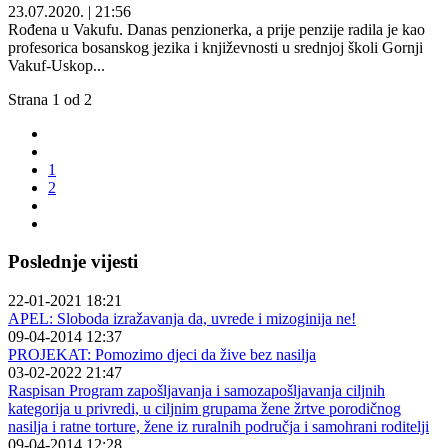
23.07.2020. | 21:56
Rođena u Vakufu. Danas penzionerka, a prije penzije radila je kao
profesorica bosanskog jezika i književnosti u srednjoj školi Gornji
Vakuf-Uskop...
Strana 1 od 2
1
2
Poslednje vijesti
22-01-2021 18:21
APEL: Sloboda izražavanja da, uvrede i mizoginija ne!
09-04-2014 12:37
PROJEKAT: Pomozimo djeci da žive bez nasilja
03-02-2022 21:47
Raspisan Program zapošljavanja i samozapošljavanja ciljnih
kategorija u privredi, u ciljnim grupama žene žrtve porodičnog
nasilja i ratne torture, žene iz ruralnih područja i samohrani roditelji
09-04-2014 12:28