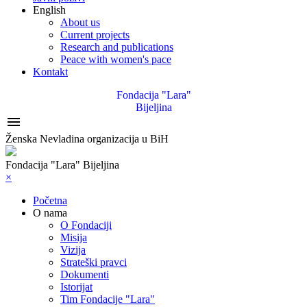
English
About us
Current projects
Research and publications
Peace with women's pace
Kontakt
Fondacija "Lara"
Bijeljina

Ženska Nevladina organizacija u BiH
Fondacija "Lara" Bijeljina
×
Početna
O nama
O Fondaciji
Misija
Vizija
Strateški pravci
Dokumenti
Istorijat
Tim Fondacije "Lara"