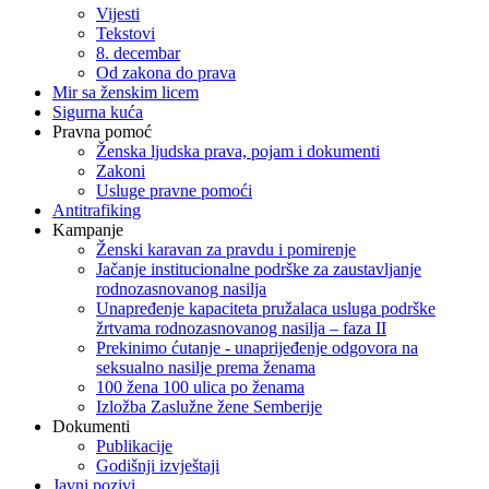
Vijesti
Tekstovi
8. decembar
Od zakona do prava
Mir sa ženskim licem
Sigurna kuća
Pravna pomoć
Ženska ljudska prava, pojam i dokumenti
Zakoni
Usluge pravne pomoći
Antitrafiking
Kampanje
Ženski karavan za pravdu i pomirenje
Jačanje institucionalne podrške za zaustavljanje
rodnozasnovanog nasilja
Unapređenje kapaciteta pružalaca usluga podrške
žrtvama rodnozasnovanog nasilja – faza II
Prekinimo ćutanje - unaprijeđenje odgovora na
seksualno nasilje prema ženama
100 žena 100 ulica po ženama
Izložba Zaslužne žene Semberije
Dokumenti
Publikacije
Godišnji izvještaji
Javni pozivi