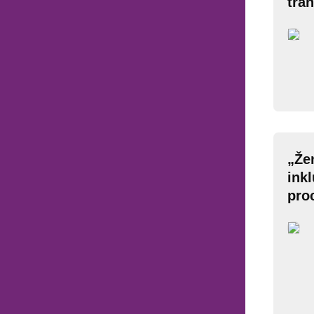
tran
„Že
ink
pro