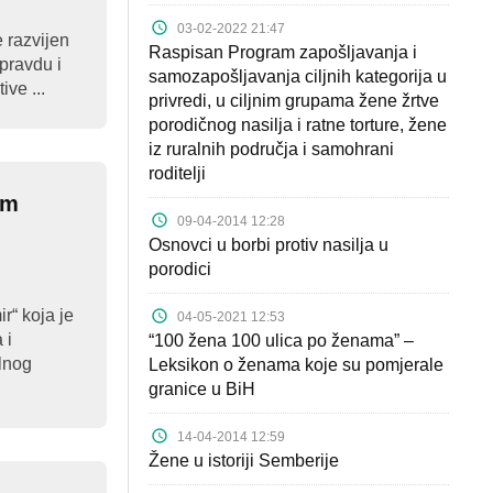
03-02-2022 21:47
 razvijen
Raspisan Program zapošljavanja i
 pravdu i
samozapošljavanja ciljnih kategorija u
ive ...
privredi, u ciljnim grupama žene žrtve
porodičnog nasilja i ratne torture, žene
iz ruralnih područja i samohrani
roditelji
im
09-04-2014 12:28
Osnovci u borbi protiv nasilja u
porodici
r“ koja je
04-05-2021 12:53
 i
“100 žena 100 ulica po ženama” –
ilnog
Leksikon o ženama koje su pomjerale
granice u BiH
14-04-2014 12:59
Žene u istoriji Semberije