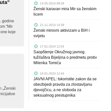
outa”
13-05-2014 09:28
Ženski karavan mira Mir sa ženskim
licem
5. godine
21-11-2014 14:39
om “Mir
Ženski mirovni aktivizam u BiH i
 one koje
svijetu
17-01-2024 12:54
Saopštenje Okružnog javnog
tužilaštva Bijeljina o predmetu protiv
Milenka Tomića
19-01-2024 12:44
JAVNI APEL: Iskoristite zakon da se
obezbijedi pravda za zlostavljanu
an „Ženski
djevojčicu, a ne sloboda za
nicijative
seksualnog prestupnika