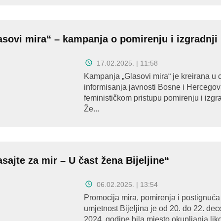
asovi mira“ – kampanja o pomirenju i izgradnji
17.02.2025. | 11:58
Kampanja „Glasovi mira“ je kreirana u c
informisanja javnosti Bosne i Hercegov
feminističkom pristupu pomirenju i izgra
Že...
sajte za mir – U čast žena Bijeljine“
06.02.2025. | 13:54
Promocija mira, pomirenja i postignuća
umjetnost Bijeljina je od 20. do 22. de
2024. godine bila mjesto okupljanja lik