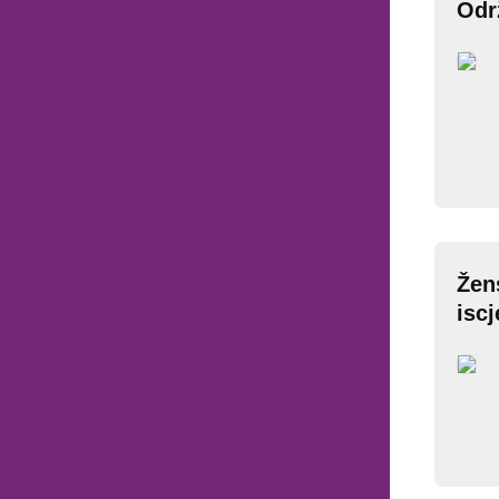
Odr
Žen
iscj