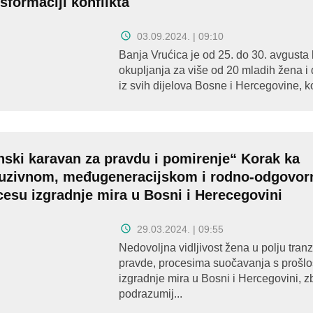
sformaciji konflikta
03.09.2024. | 09:10
Banja Vrućica je od 25. do 30. avgusta 
okupljanja za više od 20 mladih žena i
iz svih dijelova Bosne i Hercegovine, ko
nski karavan za pravdu i pomirenje“ Korak ka
luzivnom, međugeneracijskom i rodno-odgovo
cesu izgradnje mira u Bosni i Herecegovini
29.03.2024. | 09:55
Nedovoljna vidljivost žena u polju tran
pravde, procesima suočavanja s prošlo
izgradnje mira u Bosni i Hercegovini, 
podrazumij...