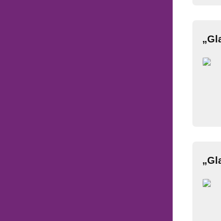
„Gl
„Gla