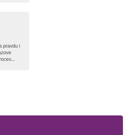
a pravdu i
zazove
roces...