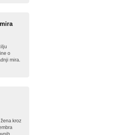
 mira
ilju
ine o
dnji mira.
 žena kroz
cembra
ovnih