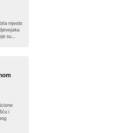
bila mjesto
 djevojaka
je su...
rnom
zicione
šću i
zbog