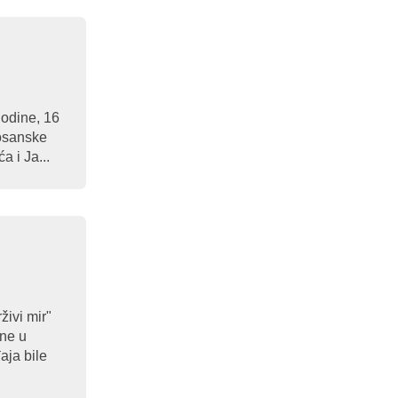
godine, 16
Bosanske
a i Ja...
živi mir"
ine u
aja bile