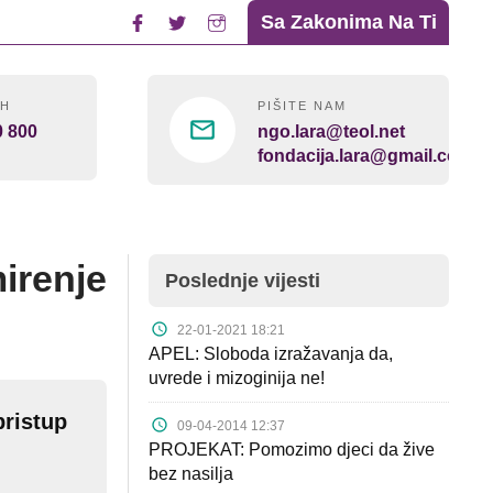
Sa Zakonima Na Ti
4H
PIŠITE NAM
0 800
ngo.lara@teol.net
fondacija.lara@gmail.com
irenje
Poslednje vijesti
22-01-2021 18:21
APEL: Sloboda izražavanja da,
uvrede i mizoginija ne!
pristup
09-04-2014 12:37
PROJEKAT: Pomozimo djeci da žive
bez nasilja