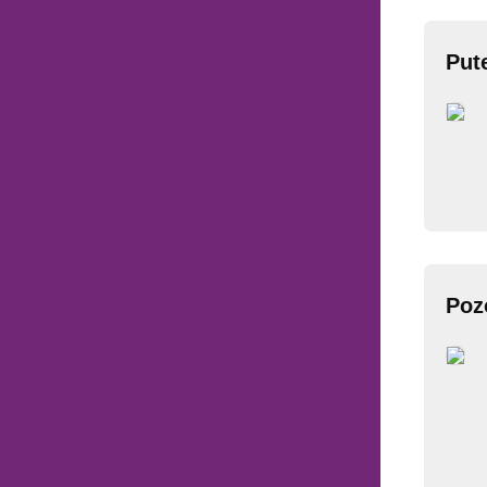
Put
Poz