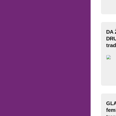
DA 
DRU
trad
GLA
fem