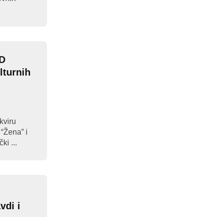
D
lturnih
kviru
“Žena” i
ki ...
vdi i