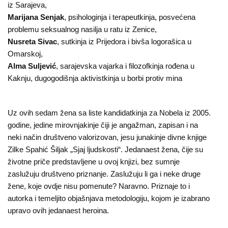
iz Sarajeva,
Marijana Senjak
, psihologinja i terapeutkinja, posvećena
problemu seksualnog nasilja u ratu iz Zenice,
Nusreta Sivac
, sutkinja iz Prijedora i bivša logorašica u
Omarskoj,
Alma Suljević
, sarajevska vajarka i filozofkinja rođena u
Kaknju, dugogodišnja aktivistkinja u borbi protiv mina
Uz ovih sedam žena sa liste kandidatkinja za Nobela iz 2005.
godine, jedine mirovnjakinje čiji je angažman, zapisan i na
neki način društveno valorizovan, jesu junakinje divne knjige
Zilke Spahić Šiljak „Sjaj ljudskosti“. Jedanaest žena, čije su
životne priče predstavljene u ovoj knjizi, bez sumnje
zaslužuju društveno priznanje. Zaslužuju li ga i neke druge
žene, koje ovdje nisu pomenute? Naravno. Priznaje to i
autorka i temeljito objašnjava metodologiju, kojom je izabrano
upravo ovih jedanaest heroina.