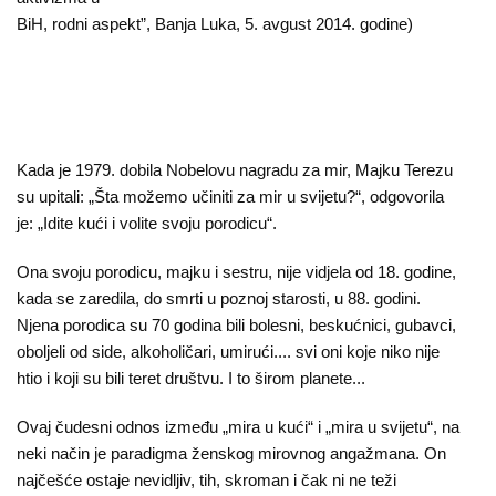
O
BiH, rodni aspekt”, Banja Luka, 5. avgust 2014. godine)
nama
Aktuelnosti
Mir
sa
Kada je 1979. dobila Nobelovu nagradu za mir, Majku Terezu
su upitali: „Šta možemo učiniti za mir u svijetu?“, odgovorila
ženskim
je: „Idite kući i volite svoju porodicu“.
licem
Ona svoju porodicu, majku i sestru, nije vidjela od 18. godine,
Sigurna
kada se zaredila, do smrti u poznoj starosti, u 88. godini.
kuća
Njena porodica su 70 godina bili bolesni, beskućnici, gubavci,
oboljeli od side, alkoholičari, umirući.... svi oni koje niko nije
Pravna
htio i koji su bili teret društvu. I to širom planete...
pomoć
Ovaj čudesni odnos između „mira u kući“ i „mira u svijetu“, na
neki način je paradigma ženskog mirovnog angažmana. On
Antitrafiking
najčešće ostaje nevidljiv, tih, skroman i čak ni ne teži