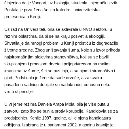
činjenica da je Vangari, uz biologiju, studirala i njemački jezik.
Postala je prva žena šefica katedre i univerzitetska
profesorica u Keniji.
Uz rad na Univerzitetu ona se aktivirala u NVO sektoru, u
raznim oblastima, da bi se na kraju posvetila ekologiji.
Shvatila je da mnogi problemi u Keniji proističu iz degradacije
životne sredine. Zbog uništavanja šuma, koje su izvor prihoda
najsiromašnijim slojevima stanovništva, koji su se bavili
skupljanjem i prodajom drveta i poljoprivredom na malim
imanjima uz šume, širi se pustinja, a sa njom i siromaštvo i
glad. Podsticala je žene da sade drveće, a za svaku
posađenu sadnicu dobijale su nadoknadu, odnosno neku
vrstu stipendije.
U vrijeme režima Daniela Arapa Moia, bila je više puta u
zatvoru, zato što se bunila protiv korupcije. Kandidovla se za
predsjednicu Kenije 1997. godine, ali je njena kandidatura
odbijena. Izabrana je u parlament 2002. a godinu kasnije je