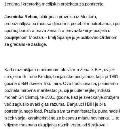
ženama i kreatorka medijskih projekata za pomirenje,
Jasminka Rebac,
učiteljica i pravnica iz Mostara,
prepoznatljiva po radu sa djecom s posebnim potrebama, i po
upornoj borbi za prava žena i za prevazilaženje podjela u
podijeljenom Mostaru - kralj Španije ju je odlikovao Ordenom
za građanske zasluge.
Kada razmišljam o mirovnom aktivizmu žena iz BiH, uvijek
se sjetim dr Irene Krndije, banjalučke pedijatrice, koja je 1991.
godine u BiH dovela Trku mira. Ova tradicionalna, planetarno
poznata mirovna manifestacija, čiji je uutemeljitelj indijski
monah Šri Ćinmoj, te 1991. godine, kad je zveckanje oružjem
već zaglušilo svaki glas razuma, Banjaluci i BiH je bila
potrebnija nego ikad. Pratila sam tu manifestaciju, puna nade i
isčekivanja, karakteristične za blesavu mladu novinarku. U to
vrijeme masovna okupljanja raznih vrsta, od štrajkova i