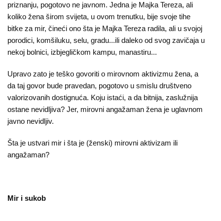
priznanju, pogotovo ne javnom. Jedna je Majka Tereza, ali
Kampanje
koliko žena širom svijeta, u ovom trenutku, bije svoje tihe
bitke za mir, čineći ono šta je Majka Tereza radila, ali u svojoj
Dokumenti
porodici, komšiluku, selu, gradu...ili daleko od svog zavičaja u
nekoj bolnici, izbjegličkom kampu, manastiru...
Javni
pozivi
Upravo zato je teško govoriti o mirovnom aktivizmu žena, a
da taj govor bude pravedan, pogotovo u smislu društveno
English
valorizovanih dostignuća. Koju istaći, a da bitnija, zaslužnija
ostane nevidljiva? Jer, mirovni angažaman žena je uglavnom
Kontakt
javno nevidljiv.
Šta je ustvari mir i šta je (ženski) mirovni aktivizam ili
angažaman?
Mir i sukob