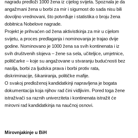
nagradu predloži 1000 žena iz cijelog svijeta. Spoznala je da
angažmani žena u borbi za mir i sigurnost do sada nisu bili
dovoljno vrednovani, što potvrđuje i statistika o broju žena
dobitnica Nobelove nagrade.
Projekt je prihvaćen od žena aktivistkinja za mir u cijelom
svijetu, a proces predlaganja i nominovanja je trajao dvije
godine. Nominovano je 1000 žena sa svih kontinenata i iz
svih društvenih slojeva – žene sa sela, učiteljice, umjetnice,
političarke – koje su angažovane u stvaranju budućnosti bez
nasilja, borbi za ljudska prava i borbi protiv rata,
diskriminacije, šikaniranja, političke mafije.
O svakoj predloženoj kandidatkinji napravljena je bogata
dokumentacija koja njihov rad čini vidljivim. Pored toga žene
istraživači sa raznih univerziteta i kontinenata istražit će
mirovni rad kandidatkinja na naučnoj osnovi.
Mirovnjakinje u BiH