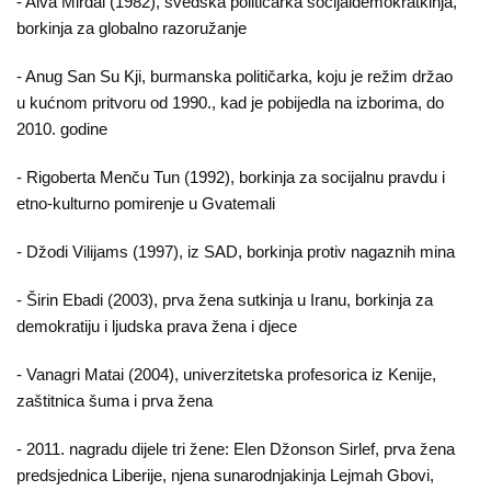
- Alva Mirdal (1982), švedska političarka socijaldemokratkinja,
borkinja za globalno razoružanje
- Anug San Su Kji, burmanska političarka, koju je režim držao
u kućnom pritvoru od 1990., kad je pobijedla na izborima, do
2010. godine
- Rigoberta Menču Tun (1992), borkinja za socijalnu pravdu i
etno-kulturno pomirenje u Gvatemali
- Džodi Vilijams (1997), iz SAD, borkinja protiv nagaznih mina
- Širin Ebadi (2003), prva žena sutkinja u Iranu, borkinja za
demokratiju i ljudska prava žena i djece
- Vanagri Matai (2004), univerzitetska profesorica iz Kenije,
zaštitnica šuma i prva žena
- 2011. nagradu dijele tri žene: Elen Džonson Sirlef, prva žena
predsjednica Liberije, njena sunarodnjakinja Lejmah Gbovi,