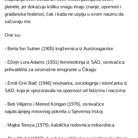
planete, jer dokazuju koliku snagu imaju znanje, upornost i
građanska hrabrost, čak i kada ne uspiju u svom naumu da
sačuvaju mir.
One su:
- Berta fon Sutner (1905) književnica iz Austrougarske
- Džejn Lora Adams (1931) feministkinja iz SAD, osnivačica
prihvatilišta za siromašne emigrante u Čikagu
- Emili Grin Balč (1946) novinarka, sociologinja i istoričarka iz
SAD, koja je upozoravala na opasnost od fašizma i nacizma
- Beti Vilijams i Meired Korigan (1976), osnivačice
najuticajnijeg mirovnog pokreta u Sjevernoj Irskoj
- Majka Tereza (1979), katolička redovnica milosrdnica