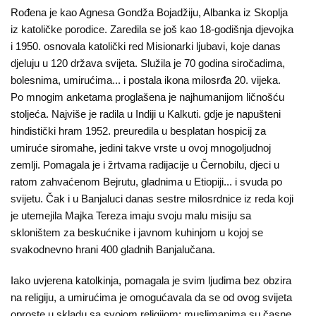
Rođena je kao Agnesa Gondža Bojadžiju, Albanka iz Skoplja
iz katoličke porodice. Zaredila se još kao 18-godišnja djevojka
i 1950. osnovala katolički red Misionarki ljubavi, koje danas
djeluju u 120 država svijeta. Služila je 70 godina siročadima,
bolesnima, umirućima... i postala ikona milosrđa 20. vijeka.
Po mnogim anketama proglašena je najhumanijom ličnošću
stoljeća. Najviše je radila u Indiji u Kalkuti. gdje je napušteni
hindistički hram 1952. preuredila u besplatan hospicij za
umiruće siromahe, jedini takve vrste u ovoj mnogoljudnoj
zemlji. Pomagala je i žrtvama radijacije u Černobilu, djeci u
ratom zahvaćenom Bejrutu, gladnima u Etiopiji... i svuda po
svijetu. Čak i u Banjaluci danas sestre milosrdnice iz reda koji
je utemejila Majka Tereza imaju svoju malu misiju sa
skloništem za beskućnike i javnom kuhinjom u kojoj se
svakodnevno hrani 400 gladnih Banjalučana.
Iako uvjerena katolkinja, pomagala je svim ljudima bez obzira
na religiju, a umirućima je omogućavala da se od ovog svijeta
oproste u skladu sa svojom religijom: muslimanima su časne