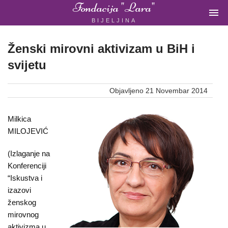
Fondacija "Lara"

BIJELJINA
ŽENSKA
NEVLADINA
ORGANIZACIJA
Ženski mirovni aktivizam u BiH i
U
svijetu
BIH
Objavljeno 21 Novembar 2014
Milkica
Fondacija
MILOJEVIĆ
"Lara"
(Izlaganje na
Bijeljina
Konferenciji
“Iskustva i
izazovi
ženskog
Početna
mirovnog
aktivizma u