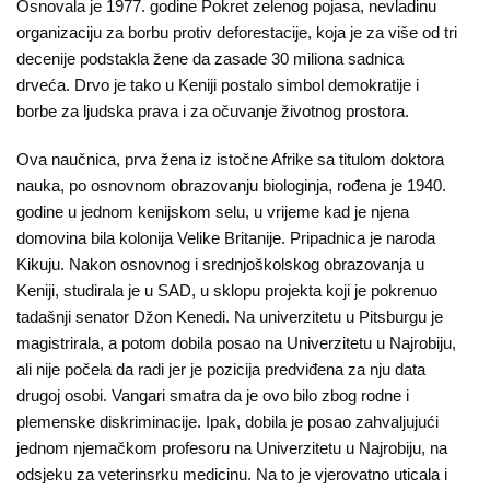
Osnovala je 1977. godine Pokret zelenog pojasa, nevladinu
organizaciju za borbu protiv deforestacije, koja je za više od tri
decenije podstakla žene da zasade 30 miliona sadnica
drveća. Drvo je tako u Keniji postalo simbol demokratije i
borbe za ljudska prava i za očuvanje životnog prostora.
Ova naučnica, prva žena iz istočne Afrike sa titulom doktora
nauka, po osnovnom obrazovanju biologinja, rođena je 1940.
godine u jednom kenijskom selu, u vrijeme kad je njena
domovina bila kolonija Velike Britanije. Pripadnica je naroda
Kikuju. Nakon osnovnog i srednjoškolskog obrazovanja u
Keniji, studirala je u SAD, u sklopu projekta koji je pokrenuo
tadašnji senator Džon Kenedi. Na univerzitetu u Pitsburgu je
magistrirala, a potom dobila posao na Univerzitetu u Najrobiju,
ali nije počela da radi jer je pozicija predviđena za nju data
drugoj osobi. Vangari smatra da je ovo bilo zbog rodne i
plemenske
diskriminacije
. Ipak, dobila je posao zahvaljujući
jednom njemačkom profesoru na Univerzitetu u Najrobiju, na
odsjeku za veterinsrku medicinu. Na to je vjerovatno uticala i