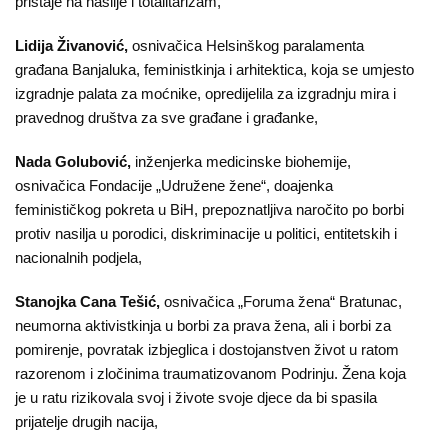
pristaje na nasilje i totalitarizam,
Lidija Živanović,
osnivačica Helsinškog paralamenta
građana Banjaluka, feministkinja i arhitektica, koja se umjesto
izgradnje palata za moćnike, opredijelila za izgradnju mira i
pravednog društva za sve građane i građanke,
Nada Golubović,
inženjerka medicinske biohemije,
osnivačica Fondacije „Udružene žene“, doajenka
feminističkog pokreta u BiH, prepoznatljiva naročito po borbi
protiv nasilja u porodici, diskriminacije u politici, entitetskih i
nacionalnih podjela,
Stanojka Cana Tešić,
osnivačica „Foruma žena“ Bratunac,
neumorna aktivistkinja u borbi za prava žena, ali i borbi za
pomirenje, povratak izbjeglica i dostojanstven život u ratom
razorenom i zločinima traumatizovanom Podrinju. Žena koja
je u ratu rizikovala svoj i živote svoje djece da bi spasila
prijatelje drugih nacija,