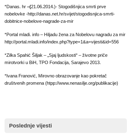
*Danas. hr
–(
21.06.2014.)- Stogodišnjica smrti prve
nobelovke -http://danas.net.hr/svijet/stogodisnjica-smrti-
dobitnice-nobelove-nagrade-za-mir
*Portal mladi. info – Hiljadu žena za Nobelovu nagradu za mir
http://portal.mladi.info/index.php?type=1&a=vijesti&id=556
*Zilka Spahić Šiljak – „Sjaj ljudskosti“ – životne priče
mirotvorki u BiH, TPO Fondacija, Sarajevo 2013.
*Ivana Franović, Mirovno obrazovanje kao pokretač
društvenih promena (htpp://www.nenasilje.org/publikacije)
Poslednje vijesti