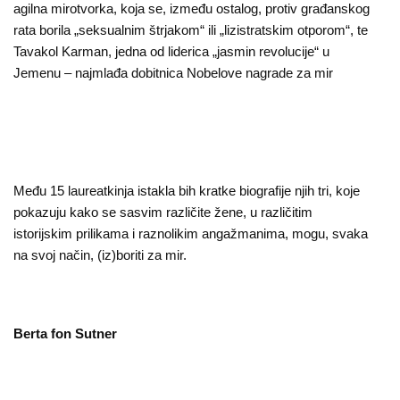
agilna mirotvorka, koja se, između ostalog, protiv građanskog
rata borila „seksualnim štrjakom“ ili „lizistratskim otporom“, te
Tavakol Karman, jedna od liderica „jasmin revolucije“ u
Jemenu – najmlađa dobitnica Nobelove nagrade za mir
Među 15 laureatkinja istakla bih kratke biografije njih tri, koje
pokazuju kako se sasvim različite žene, u različitim
istorijskim prilikama i raznolikim angažmanima, mogu, svaka
na svoj način, (iz)boriti za mir.
Berta fon Sutner