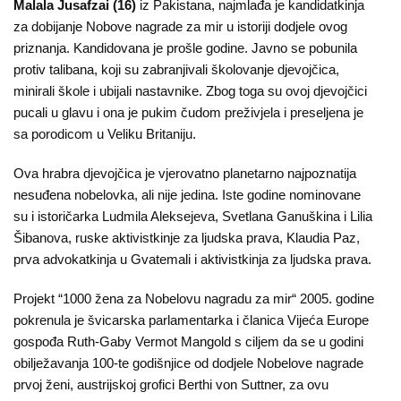
Malala Jusafzai (16)
iz Pakistana, najmlađa je kandidatkinja
za dobijanje Nobove nagrade za mir u istoriji dodjele ovog
priznanja. Kandidovana je prošle godine. Javno se pobunila
protiv talibana, koji su zabranjivali školovanje djevojčica,
minirali škole i ubijali nastavnike. Zbog toga su ovoj djevojčici
pucali u glavu i ona je pukim čudom preživjela i preseljena je
sa porodicom u Veliku Britaniju.
Ova hrabra djevojčica je vjerovatno planetarno najpoznatija
nesuđena nobelovka, ali nije jedina. Iste godine nominovane
su i istoričarka Ludmila Aleksejeva, Svetlana Ganuškina i Lilia
Šibanova, ruske aktivistkinje za ljudska prava, Klaudia Paz,
prva advokatkinja u Gvatemali i aktivistkinja za ljudska prava.
Projekt “1000 žena za Nobelovu nagradu za mir“ 2005. godine
pokrenula je švicarska parlamentarka i članica Vijeća Europe
gospođa Ruth-Gaby Vermot Mangold s ciljem da se u godini
obilježavanja 100-te godišnjice od dodjele Nobelove nagrade
prvoj ženi, austrijskoj grofici Berthi von Suttner, za ovu