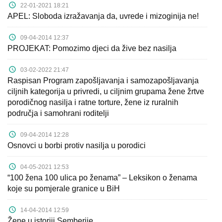
22-01-2021 18:21
APEL: Sloboda izražavanja da, uvrede i mizoginija ne!
09-04-2014 12:37
PROJEKAT: Pomozimo djeci da žive bez nasilja
03-02-2022 21:47
Raspisan Program zapošljavanja i samozapošljavanja
ciljnih kategorija u privredi, u ciljnim grupama žene žrtve
porodičnog nasilja i ratne torture, žene iz ruralnih
područja i samohrani roditelji
09-04-2014 12:28
Osnovci u borbi protiv nasilja u porodici
04-05-2021 12:53
“100 žena 100 ulica po ženama” – Leksikon o ženama
koje su pomjerale granice u BiH
14-04-2014 12:59
Žene u istoriji Semberije