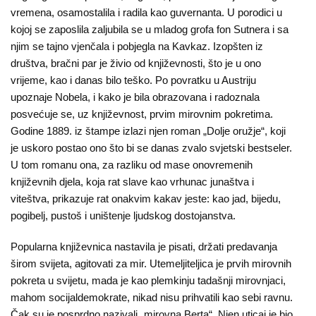
vremena, osamostalila i radila kao guvernanta. U porodici u
kojoj se zaposlila zaljubila se u mladog grofa fon Sutnera i sa
njim se tajno vjenčala i pobjegla na Kavkaz. Izopšten iz
društva, bračni par je živio od književnosti, što je u ono
vrijeme, kao i danas bilo teško. Po povratku u Austriju
upoznaje Nobela, i kako je bila obrazovana i radoznala
posvećuje se, uz književnost, prvim mirovnim pokretima.
Godine 1889. iz štampe izlazi njen roman „Dolje oružje“, koji
je uskoro postao ono što bi se danas zvalo svjetski bestseler.
U tom romanu ona, za razliku od mase onovremenih
književnih djela, koja rat slave kao vrhunac junaštva i
viteštva, prikazuje rat onakvim kakav jeste: kao jad, bijedu,
pogibelj, pustoš i uništenje ljudskog dostojanstva.
Popularna književnica nastavila je pisati, držati predavanja
širom svijeta, agitovati za mir. Utemeljiteljica je prvih mirovnih
pokreta u svijetu, mada je kao plemkinju tadašnji mirovnjaci,
mahom socijaldemokrate, nikad nisu prihvatili kao sebi ravnu.
Čak su je posprdno nazivali „mirovna Berta“. Njen uticaj je bio