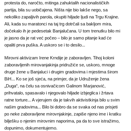
protesta do, naročto, mitinga zahuktalih nacionalističkih
partija, bila su uobičajena. Ništa nije bio lakše nego, sa
nekoliko zapaljivih parola, okupiti hiljade ljudi na Trgu Krajine.
Ali, kada su maratonci na taj trg dotrčali sa bakljom mira,
dočekalo ih je pedesetak Banjalučana. U tom trenutku bilo mi
je jasno da je rat već počeo – bilo je samo pitanje kad će
opaliti prva puška. A uskoro se i to desilo...
Mirovni aktivizam Irene Krndije je zaboravljen. Tihoj koloni
zaboravljenih mirovanjakinja pridružiće se, uskoro, mnoge
druge žene u Banjaluci i drugim gradovima i mjestima širom
BiH... Ko se još sjeća, na primjer, da je Udruženje žena
„Duga“, na čelu sa osnivačicom Galinom Marjanović,
prihvatalo, spasavalo i njegovalo hiljade izbjeglica i žrtava
ratne torture... A vjerujem da je takvih aktivistkinja bilo u svim
našim gradovima... Bilo bi dobro da se svaka od nas prisjeti
po neke zaboravljene mirovnjakinje, zapiše njeno ime i kratku
bilješku o njenim mirovnim naporima, pa da to sve istražimo,
dopunimo, dokumentujemo.