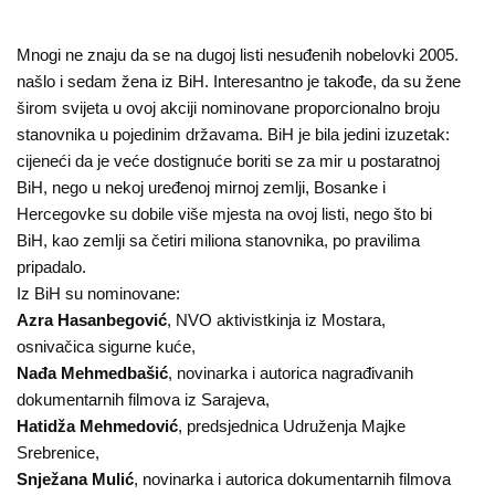
Mnogi ne znaju da se na dugoj listi nesuđenih nobelovki 2005.
našlo i sedam žena iz BiH. Interesantno je takođe, da su žene
širom svijeta u ovoj akciji nominovane proporcionalno broju
stanovnika u pojedinim državama. BiH je bila jedini izuzetak:
cijeneći da je veće dostignuće boriti se za mir u postaratnoj
BiH, nego u nekoj uređenoj mirnoj zemlji, Bosanke i
Hercegovke su dobile više mjesta na ovoj listi, nego što bi
BiH, kao zemlji sa četiri miliona stanovnika, po pravilima
pripadalo.
Iz BiH su nominovane:
Azra Hasanbegović
, NVO aktivistkinja iz Mostara,
osnivačica sigurne kuće,
Nađa Mehmedbašić
, novinarka i autorica nagrađivanih
dokumentarnih filmova iz Sarajeva,
Hatidža Mehmedović
, predsjednica Udruženja Majke
Srebrenice,
Snježana Mulić
, novinarka i autorica dokumentarnih filmova