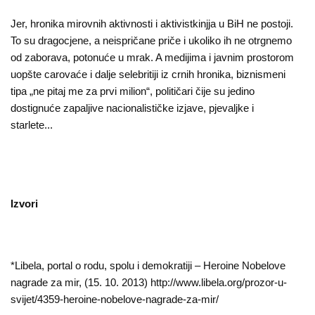
Jer, hronika mirovnih aktivnosti i aktivistkinjja u BiH ne postoji.
To su dragocjene, a neispričane priče i ukoliko ih ne otrgnemo
od zaborava, potonuće u mrak. A medijima i javnim prostorom
uopšte carovaće i dalje selebritiji iz crnih hronika, biznismeni
tipa „ne pitaj me za prvi milion“, političari čije su jedino
dostignuće zapaljive nacionalističke izjave, pjevaljke i
starlete...
Izvori
*Libela, portal o rodu, spolu i demokratiji – Heroine Nobelove
nagrade za mir, (15. 10. 2013)
http://www.libela.org/prozor-u-
svijet/4359-heroine-nobelove-nagrade-za-mir/