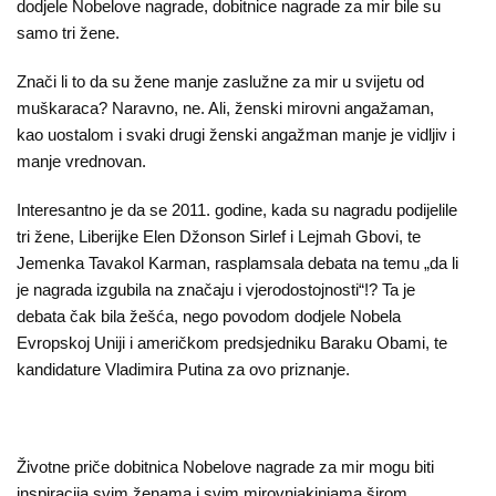
dodjele Nobelove nagrade, dobitnice nagrade za mir bile su
samo tri žene.
Znači li to da su žene manje zaslužne za mir u svijetu od
muškaraca? Naravno, ne. Ali, ženski mirovni angažaman,
kao uostalom i svaki drugi ženski angažman manje je vidljiv i
manje vrednovan.
Interesantno je da se 2011. godine, kada su nagradu podijelile
tri žene, Liberijke Elen Džonson Sirlef i Lejmah Gbovi, te
Jemenka Tavakol Karman, rasplamsala debata na temu „da li
je nagrada izgubila na značaju i vjerodostojnosti“!? Ta je
debata čak bila žešća, nego povodom dodjele Nobela
Evropskoj Uniji i američkom predsjedniku Baraku Obami, te
kandidature Vladimira Putina za ovo priznanje.
Životne priče dobitnica Nobelove nagrade za mir mogu biti
inspiracija svim ženama i svim mirovnjakinjama širom