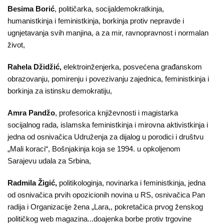
Besima Borić
, političarka, socijaldemokratkinja,
humanistkinja i feministkinja, borkinja protiv nepravde i
ugnjetavanja svih manjina, a za mir, ravnopravnost i normalan
život,
Rahela Džidžić,
elektroinženjerka, posvećena građanskom
obrazovanju, pomirenju i povezivanju zajednica, feministkinja i
borkinja za istinsku demokratiju,
Amra Pandžo
, profesorica književnosti i magistarka
socijalnog rada, islamska feministkinja i mirovna aktivistkinja i
jedna od osnivačica Udruženja za dijalog u porodici i društvu
„Mali koraci“, Bošnjakinja koja se 1994. u opkoljenom
Sarajevu udala za Srbina,
Radmila Žigić,
politikologinja, novinarka i feministkinja, jedna
od osnivačica prvih opozicionih novina u RS, osnivačica Pan
radija i Organizacije žena „Lara,, pokretačica prvog ženskog
političkog web magazina...doajenka borbe protiv trgovine