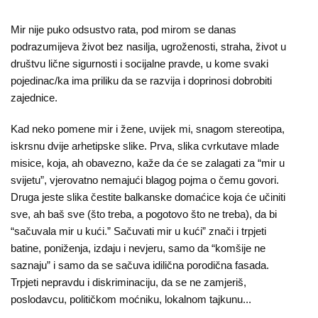
Mir nije puko odsustvo rata, pod mirom se danas
podrazumijeva život bez nasilja, ugroženosti, straha, život u
društvu lične sigurnosti i socijalne pravde, u kome svaki
pojedinac/ka ima priliku da se razvija i doprinosi dobrobiti
zajednice.
Kad neko pomene mir i žene, uvijek mi, snagom stereotipa,
iskrsnu dvije arhetipske slike. Prva, slika cvrkutave mlade
misice, koja, ah obavezno, kaže da će se zalagati za “mir u
svijetu”, vjerovatno nemajući blagog pojma o čemu govori.
Druga jeste slika čestite balkanske domaćice koja će učiniti
sve, ah baš sve (što treba, a pogotovo što ne treba), da bi
“sačuvala mir u kući.” Sačuvati mir u kući” znači i trpjeti
batine, poniženja, izdaju i nevjeru, samo da “komšije ne
saznaju” i samo da se sačuva idilična porodična fasada.
Trpjeti nepravdu i diskriminaciju, da se ne zamjeriš,
poslodavcu, političkom moćniku, lokalnom tajkunu...