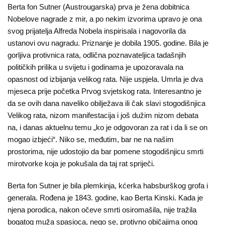
Berta fon Sutner (Austrougarska) prva je žena dobitnica
Nobelove nagrade z mir, a po nekim izvorima upravo je ona
svog prijatelja Alfreda Nobela inspirisala i nagovorila da
ustanovi ovu nagradu. Priznanje je dobila 1905. godine. Bila je
gorljiva protivnica rata, odlična poznavateljica tadašnjih
političkih prilika u svijetu i godinama je upozoravala na
opasnost od izbijanja velikog rata. Nije uspjela. Umrla je dva
mjeseca prije početka Prvog svjetskog rata. Interesantno je
da se ovih dana naveliko obilježava ili čak slavi stogodišnjica
Velikog rata, nizom manifestacija i još dužim nizom debata
na, i danas aktuelnu temu „ko je odgovoran za rat i da li se on
mogao izbjeći“. Niko se, međutim, bar ne na našim
prostorima, nije udostojio da bar pomene stogodišnjicu smrti
mirotvorke koja je pokušala da taj rat spriječi.
Berta fon Sutner je bila plemkinja, kćerka habsburškog grofa i
generala. Rođena je 1843. godine, kao Berta Kinski. Kada je
njena porodica, nakon očeve smrti osiromašila, nije tražila
bogatog muža spasioca, nego se, protivno običajima onog