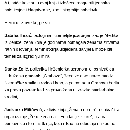
Ali, priče koje su u ovoj knjizi izložene mogu biti jednako
potsticajne i blagotvorne, kao i biografije nobelovki.
Heroine iz ove knjige su:
Sabiha Husić
, teologinja i utemeljiteljica organizacije Medika
iz Zenice, žena koja je godinama pomagala ženama žrtvama
ratnih silovanja, feministkinja ubijeđena da vjera može biti
temelj za izgradnju mira,
Danka Zelić
, policajka i inženjerka agronomije, osnivačica
Udruženja građanki „Grahovo“, žena koja se usred rata iz
Njemačke vratila u rodno Livno, a potom se u Grahovu borila
za prava povratnika i za prava žena u izrazito patrijarhalnoj
sredini,
Jadranka Milićević,
aktivistkinja „Žena u crnom“, osnivačica
organizacije „Žene ženama“ i Fondacije „Cure“, hrabra
buntovnica i feministkinja, koja nikad ne odustaje i nikad ne