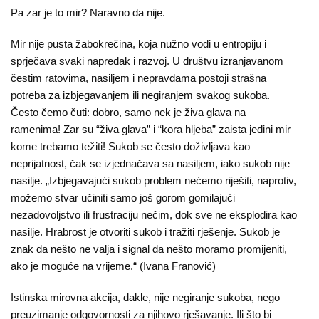
Pa zar je to mir? Naravno da nije.
Mir nije pusta žabokrečina, koja nužno vodi u entropiju i
sprječava svaki napredak i razvoj. U društvu izranjavanom
čestim ratovima, nasiljem i nepravdama postoji strašna
potreba za izbjegavanjem ili negiranjem svakog sukoba.
Često čemo čuti: dobro, samo nek je živa glava na
ramenima! Zar su “živa glava” i “kora hljeba” zaista jedini mir
kome trebamo težiti! Sukob se često doživljava kao
neprijatnost, čak se izjednačava sa nasiljem, iako sukob nije
nasilje. „Izbjegavajući sukob problem nećemo riješiti, naprotiv,
možemo stvar učiniti samo još gorom gomilajući
nezadovoljstvo ili frustraciju nečim, dok sve ne eksplodira kao
nasilje. Hrabrost je otvoriti sukob i tražiti rješenje. Sukob je
znak da nešto ne valja i signal da nešto moramo promijeniti,
ako je moguće na vrijeme.“ (Ivana Franović)
Istinska mirovna akcija, dakle, nije negiranje sukoba, nego
preuzimanje odgovornosti za njihovo rješavanje. Ili što bi