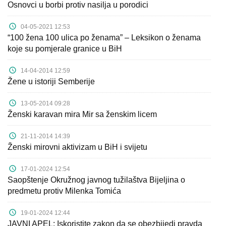
Osnovci u borbi protiv nasilja u porodici
04-05-2021 12:53
“100 žena 100 ulica po ženama” – Leksikon o ženama
koje su pomjerale granice u BiH
14-04-2014 12:59
Žene u istoriji Semberije
13-05-2014 09:28
Ženski karavan mira Mir sa ženskim licem
21-11-2014 14:39
Ženski mirovni aktivizam u BiH i svijetu
17-01-2024 12:54
Saopštenje Okružnog javnog tužilaštva Bijeljina o
predmetu protiv Milenka Tomića
19-01-2024 12:44
JAVNI APEL: Iskoristite zakon da se obezbijedi pravda