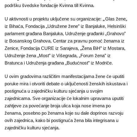
podršku švedske fondacije Kvinna till Kvinna
.
Aktuelnosti
U aktivnosti u projektu uključene su organizacije:
„
Glas žene„
Mir
iz Bihaća, Fondacija „Udružene žene” iz Banjaluke, Helsinški
sa
parlament građana Banjaluka, Udruženje građanki „Grahovo”
ženskim
iz Bosanskog Grahova, Centar za pravnu pomoć ženama iz
Zenice, Fondacija CURE iz Sarajeva, „Žena BiH” iz Mostara,
licem
Udruženje žena „Most” iz Višegrada, „Forum žena” iz
Sigurna
Bratunca i Udruženja građana „Budućnost” iz Modriče.
kuća
U ovim gradovima različitim manifestacijama žene će uputiti
poruke mira i otvoriti debate o uključenosti ženskih iskustava i
Pravna
postignuća u zajedničku kulturu sjećanja u svojim
pomoć
zajednicama. Sve organizacije će lokalnim upravama uputiti
zahtjeve za povećanje broja ulica koja nose imena po
Antitrafiking
ženama, posebno po ženama koje su dale doprinos razvoju
ovih zajednica, kako bi postignuća žena bila integrisana u
Kampanje
zajedničku kulturu sjećanja.