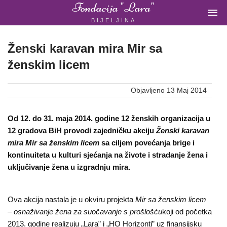
Fondacija "Lara"

BIJELJINA
ŽENSKA
NEVLADINA
ORGANIZACIJA
Ženski karavan mira Mir sa
U
ženskim licem
BIH
Objavljeno 13 Maj 2014
Fondacija
"Lara"
Od 12. do 31. maja 2014. godine 12 ženskih organizacija u
12 gradova BiH provodi zajedničku akciju
Ženski karavan
Bijeljina
mira Mir sa ženskim licem
sa ciljem
povećanja brige i
kontinuiteta u kulturi sjećanja na živote i stradanje žena i
uključivanje žena u izgradnju mira.
Početna
O
Ova akcija nastala je u okviru projekta
Mir sa ženskim licem
– osnaživanje žena za suočavanje s prošlošću
koji od početka
nama
2013. godine realizuju „Lara” i „HO Horizonti” uz finansijsku