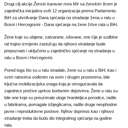
Dokumenti
Drugi cilj akcije
Ženski karavan mira Mir sa ženskim licem
je
zajednička inicijativa svih 12 organizacija prema Parlamentu
Javni
BiH za utvrđvanje Dana sjećanja na stradanje žena u ratu u
pozivi
Bosni i Hercegovini - Dana sjećanja na žene žrtve rata u BiH.
English
Žene koje su ubijene, zatvarane, silovane, one čije je sudbine
rat trajno izmijenio zaslužuju da njihovo stradanje bude
Kontakt
prepoznato i uključeno u zajedničko sjećanje na stradanja u
ratu u Bosni i Hercegovini.
Pored toga što su u ratu stradale, žene su u ratu u BiH, kao i
svim ratovima vođenim na ovim i drugim prostorima, bile
ključna mobilizacijska snaga koja je omogućavala da
zajednice prežive uprkos borbenim dejstvima. Žene u ratu su
bile one koje su preuzimale uloge hraniteljica porodice, radile
u fabrikama, pomagale izbjeglicama, radile druge neophodne
javne i reproduktivne poslove. Njihov doprinos kao i njihovo
stradanje treba da budu dio integralnog sjećanja na godine
rata.