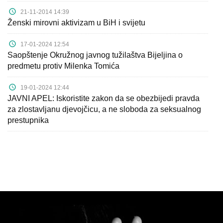
21-11-2014 14:39
Ženski mirovni aktivizam u BiH i svijetu
17-01-2024 12:54
Saopštenje Okružnog javnog tužilaštva Bijeljina o
predmetu protiv Milenka Tomića
19-01-2024 12:44
JAVNI APEL: Iskoristite zakon da se obezbijedi pravda
za zlostavljanu djevojčicu, a ne sloboda za seksualnog
prestupnika