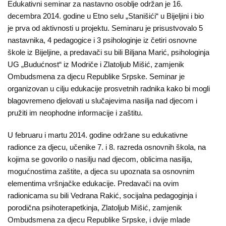
Edukativni seminar za nastavno osoblje održan je 16.
Kampanje
decembra 2014. godine u Etno selu „Stanišići“ u Bijeljini i bio
je prva od aktivnosti u projektu. Seminaru je prisustvovalo 5
Dokumenti
nastavnika, 4 pedagogice i 3 psihologinje iz četiri osnovne
škole iz Bijeljine, a predavači su bili Biljana Marić, psihologinja
Javni
UG „Budućnost“ iz Modriče i Zlatoljub Mišić, zamjenik
pozivi
Ombudsmena za djecu Republike Srpske. Seminar je
organizovan u cilju edukacije prosvetnih radnika kako bi mogli
English
blagovremeno djelovati u slučajevima nasilja nad djecom i
pružiti im neophodne informacije i zaštitu.
Kontakt
U februaru i martu 2014. godine održane su edukativne
radionce za djecu, učenike 7. i 8. razreda osnovnih škola, na
kojima se govorilo o nasilju nad djecom, oblicima nasilja,
mogućnostima zaštite, a djeca su upoznata sa osnovnim
elementima vršnjačke edukacije. Predavači na ovim
radionicama su bili Vedrana Rakić, socijalna pedagoginja i
porodična psihoterapetkinja, Zlatoljub Mišić, zamjenik
Ombudsmena za djecu Republike Srpske, i dvije mlade