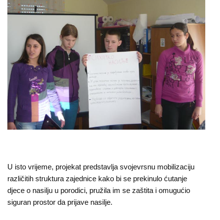
O
nama
Aktuelnosti
Mir
sa
ženskim
licem
Sigurna
kuća
Pravna
U isto vrijeme, projekat predstavlja svojevrsnu mobilizaciju
različitih struktura zajednice kako bi se prekinulo ćutanje
pomoć
djece o nasilju u porodici, pružila im se zaštita i omugućio
siguran prostor da prijave nasilje.
Antitrafiking