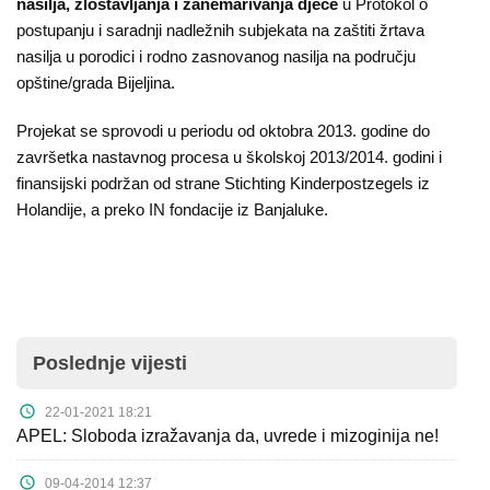
nasilja, zlostavljanja i zanemarivanja djece
u Protokol o
postupanju i saradnji nadležnih subjekata na zaštiti žrtava
nasilja u porodici i rodno zasnovanog nasilja na području
opštine/grada Bijeljina.
Projekat se sprovodi u periodu od oktobra 2013. godine do
završetka nastavnog procesa u školskoj 2013/2014. godini i
finansijski podržan od strane Stichting Kinderpostzegels iz
Holandije, a preko IN fondacije iz Banjaluke.
Poslednje vijesti
22-01-2021 18:21
APEL: Sloboda izražavanja da, uvrede i mizoginija ne!
09-04-2014 12:37