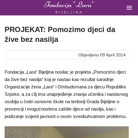
Fondacija "Lara"

BIJELJINA
ŽENSKA
NEVLADINA
ORGANIZACIJA
PROJEKAT: Pomozimo djeci da
U
žive bez nasilja
BIH
Objavljeno 09 April 2014
Fondacija „Lara“ Bijeljina nosilac je projekta „Pomozimo djeci
Fondacija
da žive bez nasilja“ koji je nastao kao rezultat saradnje
Organizacije žena „Lara“ i Ombudsmana za djecu Republike
"Lara"
Srpske, a za cilj ima unaprjeđenje znanja učenika i nastavnog
Bijeljina
osoblja u četiri osnovne škole na teritoriji Grada Bijeljine o
prevenciji i mogućnostima zaštite djece od nasilja, kao i
podizanje svijesti javnosti o ovom sveobuhvatnom problemu.
Početna