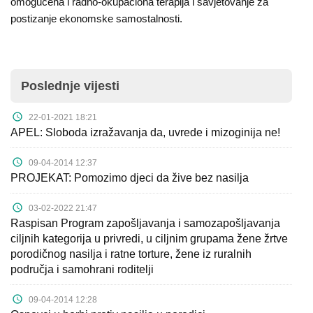
omogućena i radno-okupaciona terapija i savjetovanje za
Kampanje
postizanje ekonomske samostalnosti.
Dokumenti
Javni
Poslednje vijesti
pozivi
22-01-2021 18:21
English
APEL: Sloboda izražavanja da, uvrede i mizoginija ne!
Kontakt
09-04-2014 12:37
PROJEKAT: Pomozimo djeci da žive bez nasilja
03-02-2022 21:47
Raspisan Program zapošljavanja i samozapošljavanja
ciljnih kategorija u privredi, u ciljnim grupama žene žrtve
porodičnog nasilja i ratne torture, žene iz ruralnih
područja i samohrani roditelji
09-04-2014 12:28