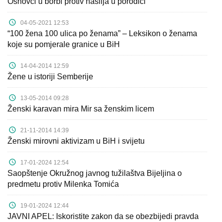
Osnovci u borbi protiv nasilja u porodici
04-05-2021 12:53
“100 žena 100 ulica po ženama” – Leksikon o ženama
koje su pomjerale granice u BiH
14-04-2014 12:59
Žene u istoriji Semberije
13-05-2014 09:28
Ženski karavan mira Mir sa ženskim licem
21-11-2014 14:39
Ženski mirovni aktivizam u BiH i svijetu
17-01-2024 12:54
Saopštenje Okružnog javnog tužilaštva Bijeljina o
predmetu protiv Milenka Tomića
19-01-2024 12:44
JAVNI APEL: Iskoristite zakon da se obezbijedi pravda