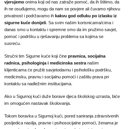
O
vjerujemo
onima koji od nas zatraže pomoć, da ih štitimo, da
nama
ih ne osuđujemo, mogu da nam se povjere ali čuvamo njihovu
privatnost i podržavamo ih
kakvu god odluku po izlasku iz
Aktuelnosti
sigurne kuće donijeli
. Sa svim našim korisnicama/cima i
danas smo u kontaktu i spremne smo da im pružimo savjet,
Mir
pomoć i podršku u rješavanju problema sa kojima se
susreću.
sa
ženskim
Stručni tim Sigurne kuće koji čine
pravnica, socijalna
licem
radnica, psihologinja i medicinska sestra
našim
klijenticama će pružiti savjetodavnu i psihološku podršku,
Sigurna
medicinsku, pravnu i socijalnu pomoći i zaštitu prava pri
kuća
kontaktu sa nadležnim institucijama.
Ako u Sigurnoj kući duže borave djeca školskog uzrasta, biće
Pravna
im omogućen nastavak školovanja.
pomoć
Tokom boravka u Sigurnoj kući, pored saniranja zdravstvenih
Antitrafiking
posljedica nasilja, pravne i psihosocijalne pomoći, ženama je