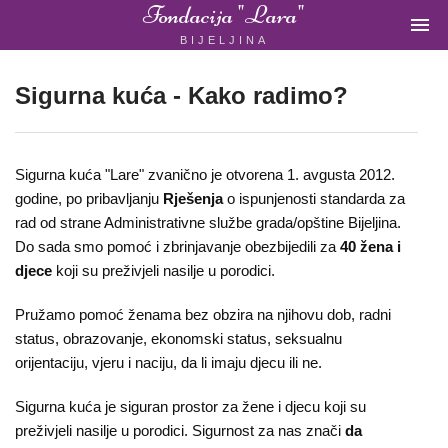
Fondacija "Lara"

BIJELJINA
ŽENSKA
NEVLADINA
ORGANIZACIJA
Sigurna kuća - Kako radimo?
U
BIH
Sigurna kuća "Lare" zvanično je otvorena 1. avgusta 2012.
godine, po pribavljanju
Rješenja
o ispunjenosti standarda za
rad od strane Administrativne službe grada/opštine Bijeljina.
Do sada smo pomoć i zbrinjavanje obezbijedili za
40 žena i
Fondacija
djece
koji su preživjeli nasilje u porodici.
"Lara"
Pružamo pomoć ženama bez obzira na njihovu dob, radni
Bijeljina
status, obrazovanje, ekonomski status, seksualnu
orijentaciju, vjeru i naciju, da li imaju djecu ili ne.
Početna
Sigurna kuća je siguran prostor za žene i djecu koji su
preživjeli nasilje u porodici. Sigurnost za nas znači
da