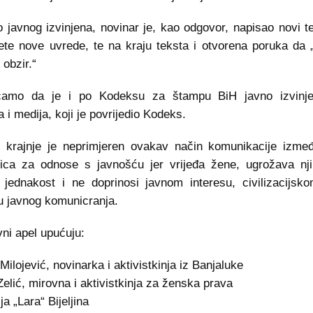
 javnog izvinjena, novinar je, kao odgovor, napisao novi t
jete nove uvrede, te na kraju teksta i otvorena poruka da „
 obzir.“
ćamo da je i po Kodeksu za štampu BiH javno izvinje
 i medija, koji je povrijedio Kodeks.
 krajnje je neprimjeren ovakav način komunikacije izmeđ
ica za odnose s javnošću jer vrijeđa žene, ugrožava nji
 jednakost i ne doprinosi javnom interesu, civilizacijsk
tu javnog komunicranja.
vni apel upućuju:
Milojević, novinarka i aktivistkinja iz Banjaluke
elić, mirovna i aktivistkinja za ženska prava
a „Lara“ Bijeljina