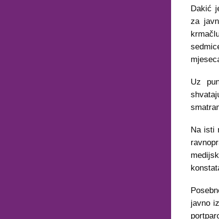
Dakić j
za javn
krmačlu
sedmic
mjeseca
Uz pun
shvataj
smatram
Na isti
ravnopr
medijsk
konstat
Posebno
javno i
portpar