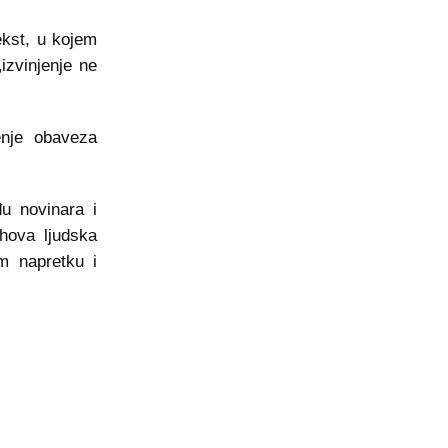
ekst, u kojem
izvinjenje ne
nje obaveza
u novinara i
hova ljudska
om napretku i