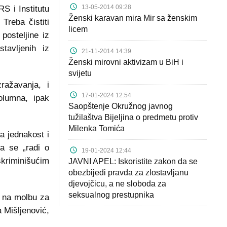
13-05-2014 09:28
RS i Institutu
Ženski karavan mira Mir sa ženskim
Treba čistiti
licem
posteljine iz
tavljenih iz
21-11-2014 14:39
Ženski mirovni aktivizam u BiH i
svijetu
ražavanja, i
17-01-2024 12:54
olumna, ipak
Saopštenje Okružnog javnog
tužilaštva Bijeljina o predmetu protiv
Milenka Tomića
za jednakost i
a se „radi o
19-01-2024 12:44
kriminišućim
JAVNI APEL: Iskoristite zakon da se
obezbijedi pravda za zlostavljanu
djevojčicu, a ne sloboda za
seksualnog prestupnika
i na molbu za
a Mišljenović,