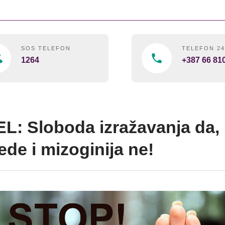
SOS TELEFON
TELEFON 2
1264
+387 66 81
L: Sloboda izražavanja da,
ede i mizoginija ne!