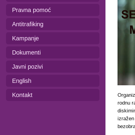
Pravna pomoć
Antitrafiking
Kampanje
Dokumenti
Javni pozivi
English
Kontakt
Organiza
rodnu r
diskimi
izražen
bezobra