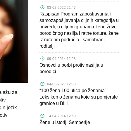
03-02-2022 21:47
Raspisan Program zapošljavanja i
samozapošljavanja ciljnih kategorija u
privredi, u ciljnim grupama žene žrtve
porodičnog nasilja i ratne torture, žene
iz ruralnih područja i samohrani
roditelji
09-04-2014 12:28
Osnovci u borbi protiv nasilja u
porodici
04-05-2021 12:53
“100 žena 100 ulica po ženama” –
zalažu za
Leksikon o ženama koje su pomjerale
tiv
granice u BiH
in jezik
otiv
14-04-2014 12:59
Žene u istoriji Semberije