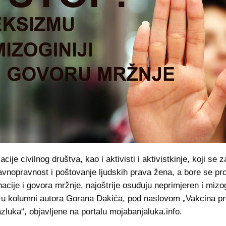
cije civilnog društva, kao i aktivisti i aktivistkinje, koji se 
avnopravnost i poštovanje ljudskih prava žena, a bore se pro
nacije i govora mržnje, najoštrije osuđuju neprimjeren i mizog
 u kolumni autora Gorana Dakića, pod naslovom „Vakcina pr
zluka“, objavljene na portalu mojabanjaluka.info.