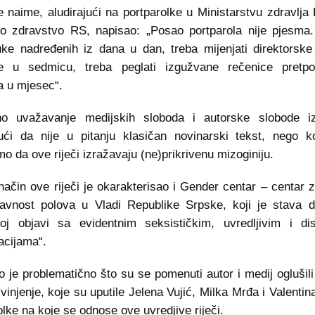
e naime, aludirajući na portparolke u Ministarstvu zdravlja 
o zdravstvo RS, napisao: „Posao portparola nije pjesma. 
ke nadređenih iz dana u dan, treba mijenjati direktorske 
e u sedmicu, treba peglati izgužvane rečenice pretpos
 u mjesec“.
o uvažavanje medijskih sloboda i autorske slobode iz
ući da nije u pitanju klasičan novinarski tekst, nego k
o da ove riječi izražavaju (ne)prikrivenu mizoginiju.
 način ove riječi je okarakterisao i Gender centar – centar 
avnost polova u Vladi Republike Srpske, koji je stava d
oj objavi sa evidentnim seksističkim, uvredljivim i dis
acijama“.
 je problematično što su se pomenuti autor i medij oglušil
zvinjenje, koje su uputile Jelena Vujić, Milka Mrđa i Valentin
olke na koje se odnose ove uvredjive riječi.