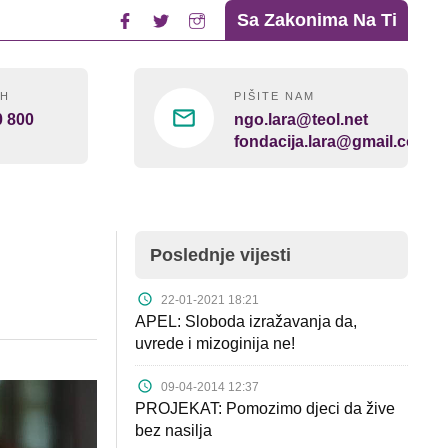
Sa Zakonima Na Ti
4H
PIŠITE NAM
0 800
ngo.lara@teol.net
fondacija.lara@gmail.com
Poslednje vijesti
22-01-2021 18:21
APEL: Sloboda izražavanja da,
uvrede i mizoginija ne!
09-04-2014 12:37
PROJEKAT: Pomozimo djeci da žive
bez nasilja