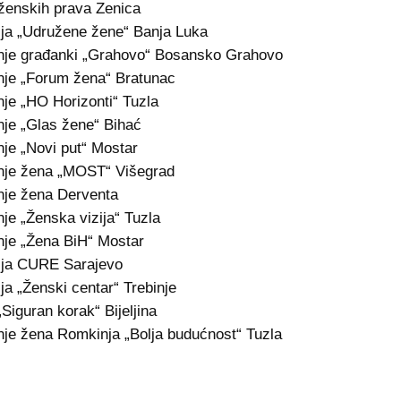
ženskih prava Zenica
ja „Udružene žene“ Banja Luka
nje građanki „Grahovo“ Bosansko Grahovo
je „Forum žena“ Bratunac
je „HO Horizonti“ Tuzla
je „Glas žene“ Bihać
je „Novi put“ Mostar
nje žena „MOST“ Višegrad
je žena Derventa
je „Ženska vizija“ Tuzla
je „Žena BiH“ Mostar
ija CURE Sarajevo
ja „Ženski centar“ Trebinje
iguran korak“ Bijeljina
je žena Romkinja „Bolja budućnost“ Tuzla