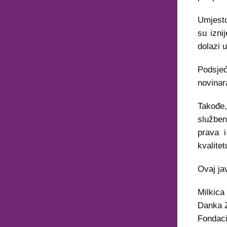
Umjesto
su izni
dolazi u
Podsje
novinara
Takođe,
služben
prava i
kvalite
Ovaj ja
Milkica 
Danka Z
Fondacij