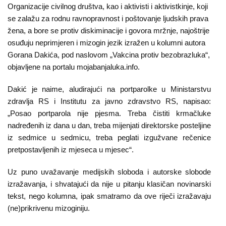
O
Organizacije civilnog društva, kao i aktivisti i aktivistkinje, koji
nama
se zalažu za rodnu ravnopravnost i poštovanje ljudskih prava
žena, a bore se protiv diskiminacije i govora mržnje, najoštrije
Aktuelnosti
osuđuju neprimjeren i mizogin jezik izražen u kolumni autora
Gorana Dakića, pod naslovom „Vakcina protiv bezobrazluka“,
Mir
objavljene na portalu mojabanjaluka.info.
sa
Dakić je naime, aludirajući na portparolke u Ministarstvu
ženskim
zdravlja RS i Institutu za javno zdravstvo RS, napisao:
licem
„Posao portparola nije pjesma. Treba čistiti krmačluke
nadređenih iz dana u dan, treba mijenjati direktorske posteljine
Sigurna
iz sedmice u sedmicu, treba peglati izgužvane rečenice
kuća
pretpostavljenih iz mjeseca u mjesec“.
Pravna
Uz puno uvažavanje medijskih sloboda i autorske slobode
izražavanja, i shvatajući da nije u pitanju klasičan novinarski
pomoć
tekst, nego kolumna, ipak smatramo da ove riječi izražavaju
Antitrafiking
(ne)prikrivenu mizoginiju.