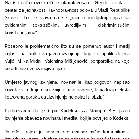
Na isti način ove riječi je okarakterisao i Gender centar –
Kampanje
centar za jednakost i ravnopravnost polova u Vladi Republike
Srpske, koji je stava da se „radi o medijskoj objavi sa
Dokumenti
evidentnim seksističkim, uvredljivim i diskriminišućim
konstatacijama“.
Javni
pozivi
Posebno je problematično što su se pomenuti autor i medij
oglušili na molbu za javno izvinjenje, koje su uputile Jelena
English
Vujić, Milka Mrđa i Valentina Mišljenović, portparolke na koje
se odnose ove uvredjive riječi.
Kontakt
Umjesto javnog izvinjena, novinar je, kao odgovor, napisao
novi tekst, u kojem su iznijete nove uvrede, te na kraju teksta
i otvorena poruka da „izvinjenje ne dolazi u obzir.“
Podsjećamo da je i po Kodeksu za štampu BiH javno
izvinjenje obaveza novinara i medija, koji je povrijedio Kodeks.
Takođe, krajnje je neprimjeren ovakav način komunikacije