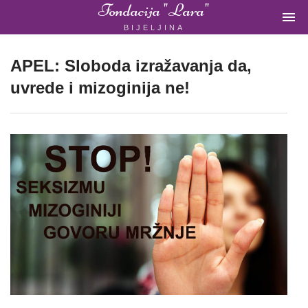
Fondacija "Lara"

BIJELJINA
ŽENSKA
NEVLADINA
ORGANIZACIJA
APEL: Sloboda izražavanja da,
U
uvrede i mizoginija ne!
BIH
Fondacija
"Lara"
Bijeljina
Početna