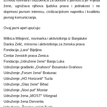
između novinara i službenica za odnose s javnošću jer vrijeđa
žene, ugrožava njihova ljudska prava i jednakost i ne
doprinosi javnom interesu, civilizacijskom napretku i kvalitetu
javnog komunicranja.
Ovaj javni apel upućuju:
Milkica Milojević, novinarka i aktivistkinja iz Banjaluke
Danka Zelić, mirovna i aktivistkinja za ženska prava
Fondacija „Lara“ Bijeljina
Centar ženskih prava Zenica
Fondacija „Udružene žene“ Banja Luka
Udruženje građanki „Grahovo“ Bosansko Grahovo
Udruženje „Forum žena“ Bratunac
Udruženje „HO Horizonti“ Tuzla
Udruženje „Glas žene“ Bihać
Udruženje „Novi put“ Mostar
Udruženje žena „MOST“ Višegrad
Udruženje žena Derventa