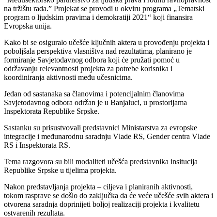
na tržištu rada.” Projekat se provodi u okviru programa „Tematski
program o ljudskim pravima i demokratiji 2021“ koji finansira
Evropska unija.
Kako bi se osiguralo učešće ključnih aktera u provođenju projekta i
poboljšala perspektiva vlasništva nad rezultatima, planirano je
formiranje Savjetodavnog odbora koji će pružati pomoć u
održavanju relevantnosti projekta za potrebe korisnika i
koordiniranja aktivnosti među učesnicima.
Jedan od sastanaka sa članovima i potencijalnim članovima
Savjetodavnog odbora održan je u Banjaluci, u prostorijama
Inspektorata Republike Srpske.
Sastanku su prisustvovali predstavnici Ministarstva za evropske
integracije i međunarodnu saradnju Vlade RS, Gender centra Vlade
RS i Inspektorata RS.
Tema razgovora su bili modaliteti učešća predstavnika insitucija
Republike Srpske u tijelima projekta.
Nakon predstavljanja projekta – ciljeva i planiranih aktivnosti,
tokom rasprave se došlo do zaključka da će veće učešće svih aktera i
otvorena saradnja doprinijeti boljoj realizaciji projekta i kvalitetu
ostvarenih rezultata.