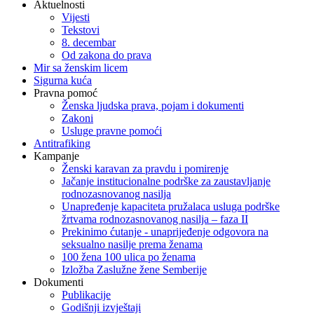
Aktuelnosti
Vijesti
Tekstovi
8. decembar
Od zakona do prava
Mir sa ženskim licem
Sigurna kuća
Pravna pomoć
Ženska ljudska prava, pojam i dokumenti
Zakoni
Usluge pravne pomoći
Antitrafiking
Kampanje
Ženski karavan za pravdu i pomirenje
Jačanje institucionalne podrške za zaustavljanje
rodnozasnovanog nasilja
Unapređenje kapaciteta pružalaca usluga podrške
žrtvama rodnozasnovanog nasilja – faza II
Prekinimo ćutanje - unaprijeđenje odgovora na
seksualno nasilje prema ženama
100 žena 100 ulica po ženama
Izložba Zaslužne žene Semberije
Dokumenti
Publikacije
Godišnji izvještaji