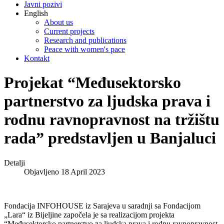
Javni pozivi
English
About us
Current projects
Research and publications
Peace with women's pace
Kontakt
Projekat “Međusektorsko
partnerstvo za ljudska prava i
rodnu ravnopravnost na tržištu
rada” predstavljen u Banjaluci
Detalji
Objavljeno 18 April 2023
Fondacija INFOHOUSE iz Sarajeva u saradnji sa Fondacijom
„Lara“ iz Bijeljine započela je sa realizacijom projekta
“Međusektorsko partnerstvo za ljudska prava i rodnu ravnopravnost