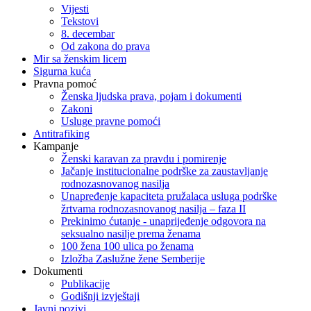
Vijesti
Tekstovi
8. decembar
Od zakona do prava
Mir sa ženskim licem
Sigurna kuća
Pravna pomoć
Ženska ljudska prava, pojam i dokumenti
Zakoni
Usluge pravne pomoći
Antitrafiking
Kampanje
Ženski karavan za pravdu i pomirenje
Jačanje institucionalne podrške za zaustavljanje
rodnozasnovanog nasilja
Unapređenje kapaciteta pružalaca usluga podrške
žrtvama rodnozasnovanog nasilja – faza II
Prekinimo ćutanje - unaprijeđenje odgovora na
seksualno nasilje prema ženama
100 žena 100 ulica po ženama
Izložba Zaslužne žene Semberije
Dokumenti
Publikacije
Godišnji izvještaji
Javni pozivi