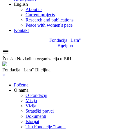
English
About us
Current projects
Research and publications
Peace with women's pace
Kontakt
Fondacija "Lara"
Bijeljina

Ženska Nevladina organizacija u BiH
Fondacija "Lara" Bijeljina
×
Početna
O nama
O Fondaciji
Misija
Vizija
Strateški pravci
Dokumenti
Istorijat
Tim Fondacije "Lara"