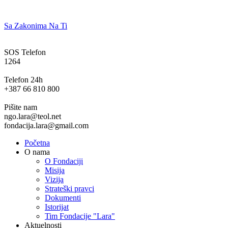
Sa Zakonima Na Ti
SOS Telefon
1264
Telefon 24h
+387 66 810 800
Pišite nam
ngo.lara@teol.net
fondacija.lara@gmail.com
Početna
O nama
O Fondaciji
Misija
Vizija
Strateški pravci
Dokumenti
Istorijat
Tim Fondacije "Lara"
Aktuelnosti