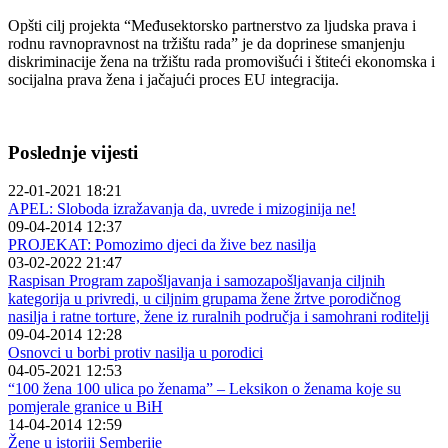
Opšti cilj projekta “Međusektorsko partnerstvo za ljudska prava i
rodnu ravnopravnost na tržištu rada” je da doprinese smanjenju
diskriminacije žena na tržištu rada promovišući i štiteći ekonomska i
socijalna prava žena i jačajući proces EU integracija.
Poslednje vijesti
22-01-2021 18:21
APEL: Sloboda izražavanja da, uvrede i mizoginija ne!
09-04-2014 12:37
PROJEKAT: Pomozimo djeci da žive bez nasilja
03-02-2022 21:47
Raspisan Program zapošljavanja i samozapošljavanja ciljnih
kategorija u privredi, u ciljnim grupama žene žrtve porodičnog
nasilja i ratne torture, žene iz ruralnih područja i samohrani roditelji
09-04-2014 12:28
Osnovci u borbi protiv nasilja u porodici
04-05-2021 12:53
“100 žena 100 ulica po ženama” – Leksikon o ženama koje su
pomjerale granice u BiH
14-04-2014 12:59
Žene u istoriji Semberije