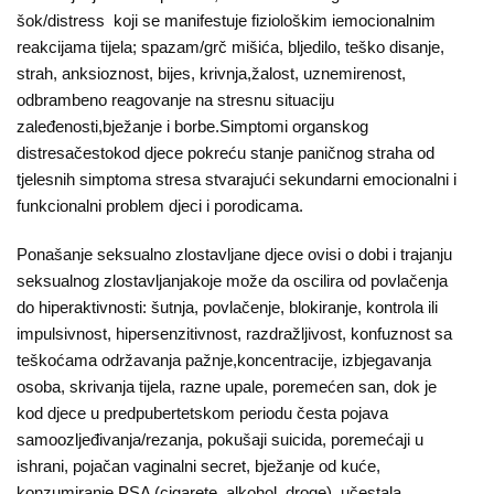
šok/distress koji se manifestuje fiziološkim iemocionalnim
reakcijama tijela; spazam/grč mišića, bljedilo, teško disanje,
strah, anksioznost, bijes, krivnja,žalost, uznemirenost,
odbrambeno reagovanje na stresnu situaciju
zaleđenosti,bježanje i borbe.Simptomi organskog
distresačestokod djece pokreću stanje paničnog straha od
tjelesnih simptoma stresa stvarajući sekundarni emocionalni i
funkcionalni problem djeci i porodicama.
Ponašanje seksualno zlostavljane djece ovisi o dobi i trajanju
seksualnog zlostavljanjakoje može da oscilira od povlačenja
do hiperaktivnosti: šutnja, povlačenje, blokiranje, kontrola ili
impulsivnost, hipersenzitivnost, razdražljivost, konfuznost sa
teškoćama održavanja pažnje,koncentracije, izbjegavanja
osoba, skrivanja tijela, razne upale, poremećen san, dok je
kod djece u predpubertetskom periodu česta pojava
samoozljeđivanja/rezanja, pokušaji suicida, poremećaji u
ishrani, pojačan vaginalni secret, bježanje od kuće,
konzumiranje PSA (cigarete, alkohol, droge), učestala