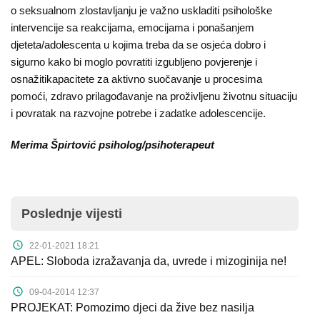
o seksualnom zlostavljanju je važno uskladiti psihološke
intervencije sa reakcijama, emocijama i ponašanjem
djeteta/adolescenta u kojima treba da se osjeća dobro i
sigurno kako bi moglo povratiti izgubljeno povjerenje i
osnažitikapacitete za aktivno suočavanje u procesima
pomoći, zdravo prilagođavanje na proživljenu životnu situaciju
i povratak na razvojne potrebe i zadatke adolescencije.
Merima Špirtović psiholog/psihoterapeut
Poslednje vijesti
22-01-2021 18:21
APEL: Sloboda izražavanja da, uvrede i mizoginija ne!
09-04-2014 12:37
PROJEKAT: Pomozimo djeci da žive bez nasilja