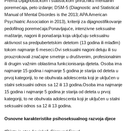
Prema Dijagnostičkom i statističkom priručniku mentalnih
poremećaja, peto izdanje; DSM-5 (Diagnostic and Statistical
Manual of Mental Disordes is the 2013; APA American
Psychiatric Association in 2013), kriteriji za dijagnostifikovanje
pedofilnog poremećaja:Ponavlјajuće, intenzivne seksualne
maštarije, nagoni ili ponašanja koja uklјučuju seksualnu
aktivnost sa predpubertetskim detetom (13 godina ili mlađim)
tokom najmanje 6 meseci.Ovi seksualni nagoni deluju ili su
prouzrokovali značajne smetnje u društvenim, profesionalnim
ili drugim važnim oblastima funkcionisanja djeteta. Osoba ima
najmanje 15 godina i najmanje 5 godina je starija od deteta u
prvoj kategoriji, to ne obuhvata adolescenta koji je uklјučen u
stalni seksualni odnos sa 12 ili 13 godina.Osoba ima najmanje
15 godina i najmanje 5 godina je starija od deteta u prvoj
kategoriji, to ne obuhvata adolescenta koji je uklјučen u stalni
seksualni odnos sa 12 ili 13 godina.
Osnovne karakteristike psihoseksualnog razvoja djece