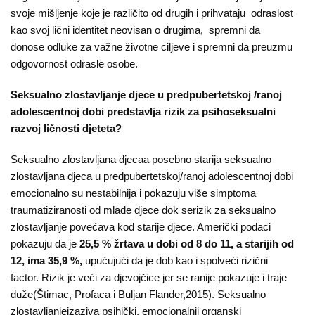
svoje mišljenje koje je različito od drugih i prihvataju odraslost
kao svoj lični identitet neovisan o drugima, spremni da
donose odluke za važne životne ciljeve i spremni da preuzmu
odgovornost odrasle osobe.
Seksualno zlostavljanje djece u predpubertetskoj /ranoj
adolescentnoj dobi predstavlja rizik za psihoseksualni
razvoj ličnosti djeteta?
Seksualno zlostavljana djecaa posebno starija seksualno
zlostavljana djeca u predpubertetskoj/ranoj adolescentnoj dobi
emocionalno su nestabilnija i pokazuju više simptoma
traumatiziranosti od mlađe djece dok serizik za seksualno
zlostavljanje povećava kod starije djece. Američki podaci
pokazuju da je
25,5 % žrtava u dobi od 8 do 11, a starijih od
12, ima 35,9 %,
upućujući da je dob kao i spolveći rizični
factor. Rizik je veći za djevojčice jer se ranije pokazuje i traje
duže(Štimac, Profaca i Buljan Flander,2015). Seksualno
zlostavljanjeizaziva psihički, emocionalnii organski