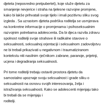
djeteta (neposredno pretpubertet), koje služe djetetu za
smanjenje nevjerice i straha na tjelesne razvojne promjene,
kako bi lakše prihvatali svoje tijelo i imali pozitivnu sliku svog
izgleda . Sa uzrastom djeteta podrška roditelja se usmjerava
na konkretne informacije o promjenama i psihoseksualnim
razvojnim potrebama adolescenta. Da bi djeca razvila zdravu
spolnost roditelji svoje strahove ili radikalne stavove o
seksualnosti, seksualnoj orjentaciji i seksualnom zadovoljstvu
ne bi trebali prikazivati u negativnom i traumatiziranom
kontekstu niti nasilnim rječnikom zabrane, paranoje, prijetnji,
ucjena i degradiranja seksualnosti.
Pri tome roditelji trebaju ostaviti prostora djetetu da
samostalno upoznaje svoju seksualnost i grade sliku o
seksualnosti na osnovu svojih interesovanja, želja i
istraživanja seksualnosti. Kako se adolescenti mijenjaju tako
bi trebali da se mijenjaju i
rodite