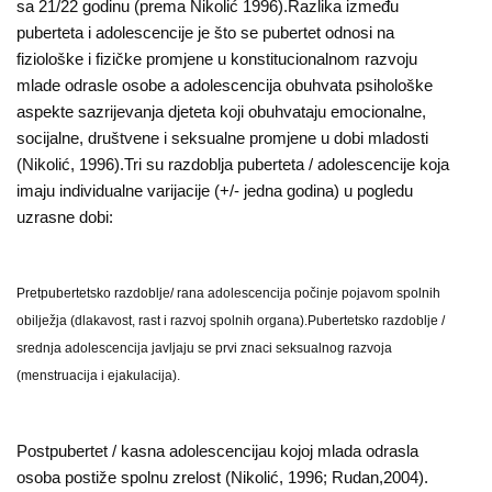
sa 21/22 godinu (prema Nikolić 1996).Razlika između
puberteta i adolescencije je što se pubertet odnosi na
fiziološke i fizičke promjene u konstitucionalnom razvoju
mlade odrasle osobe a adolescencija obuhvata psihološke
aspekte sazrijevanja djeteta koji obuhvataju emocionalne,
socijalne, društvene i seksualne promjene u dobi mladosti
(Nikolić, 1996).Tri su razdoblja puberteta / adolescencije koja
imaju individualne varijacije (+/- jedna godina) u pogledu
uzrasne dobi:
Pretpubertetsko razdoblje/ rana adolescencija počinje pojavom spolnih
obilježja (dlakavost, rast i razvoj spolnih organa).Pubertetsko razdoblje /
srednja adolescencija javljaju se prvi znaci seksualnog razvoja
(menstruacija i ejakulacija).
Postpubertet / kasna adolescencijau kojoj mlada odrasla
osoba postiže spolnu zrelost (Nikolić, 1996; Rudan,2004).