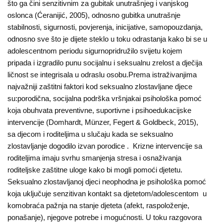
što ga čini senzitivnim za gubitak unutrašnjeg i vanjskog
oslonca (Ćeranijić, 2005), odnosno gubitka unutrašnje
stabilnosti, sigurnosti, povjerenja, inicijative, samopouzdanja,
odnosno sve što je dijete steklo u toku odrastanja kako bi se u
adolescentnom periodu sigurnopridružilo svijetu kojem
pripada i izgradilo punu socijalnu i seksualnu zrelost a dječija
ličnost se integrisala u odraslu osobu.Prema istraživanjima
najvažniji zaštitni faktori kod seksualno zlostavljane djece
su:porodična, socijalna podrška vršnjakai psihološka pomoć
koja obuhvata preventivne, suportivne i psihoedukacijske
intervencije (Domhardt, Münzer, Fegert & Goldbeck, 2015),
sa djecom i roditeljima u slučaju kada se seksualno
zlostavljanje dogodilo izvan porodice . Krizne intervencije sa
roditeljima imaju svrhu smanjenja stresa i osnaživanja
roditeljske zaštitne uloge kako bi mogli pomoći djetetu.
Seksualno zlostavljanoj djeci neophodna je psihološka pomoć
koja uključuje senzitivan kontakt sa djetetom/adolescentom u
komobraća pažnja na stanje djeteta (afekt, raspoloženje,
ponašanje), njegove potrebe i mogućnosti. U toku razgovora