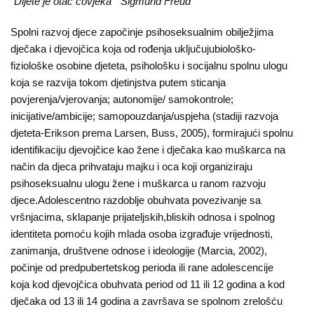
“Dijete je otac čovjeka” Sigmund Freud
Spolni razvoj djece započinje psihoseksualnim obilježjima
dječaka i djevojčica koja od rođenja uključujubiološko-
fiziološke osobine djeteta, psihološku i socijalnu spolnu ulogu
koja se razvija tokom djetinjstva putem sticanja
povjerenja/vjerovanja; autonomije/ samokontrole;
inicijative/ambicije; samopouzdanja/uspjeha (stadiji razvoja
djeteta-Erikson prema Larsen, Buss, 2005), formirajući spolnu
identifikaciju djevojčice kao žene i dječaka kao muškarca na
način da djeca prihvataju majku i oca koji organiziraju
psihoseksualnu ulogu žene i muškarca u ranom razvoju
djece.Adolescentno razdoblje obuhvata povezivanje sa
vršnjacima, sklapanje prijateljskih,bliskih odnosa i spolnog
identiteta pomoću kojih mlada osoba izgrađuje vrijednosti,
zanimanja, društvene odnose i ideologije (Marcia, 2002),
počinje od predpubertetskog perioda ili rane adolescencije
koja kod djevojčica obuhvata period od 11 ili 12 godina a kod
dječaka od 13 ili 14 godina a završava se spolnom zrelošću