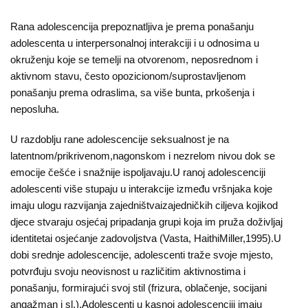
Rana adolescencija prepoznatljiva je prema ponašanju
adolescenta u interpersonalnoj interakciji i u odnosima u
okruženju koje se temelji na otvorenom, neposrednom i
aktivnom stavu, često opozicionom/suprostavljenom
ponašanju prema odraslima, sa više bunta, prkošenja i
neposluha.
U razdoblju rane adolescencije seksualnost je na
latentnom/prikrivenom,nagonskom i nezrelom nivou dok se
emocije češće i snažnije ispoljavaju.U ranoj adolescenciji
adolescenti više stupaju u interakcije između vršnjaka koje
imaju ulogu razvijanja zajedništvaizajedničkih ciljeva kojikod
djece stvaraju osjećaj pripadanja grupi koja im pruža doživljaj
identitetai osjećanje zadovoljstva (Vasta, HaithiMiller,1995).U
dobi srednje adolescencije, adolescenti traže svoje mjesto,
potvrđuju svoju neovisnost u različitim aktivnostima i
ponašanju, formirajući svoj stil (frizura, oblačenje, socijani
angažman i sl.).Adolescenti u kasnoj adolescenciji imaju