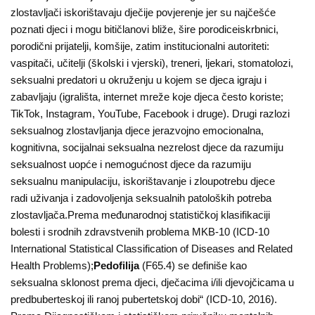
Kampanje
zlostavljači iskorištavaju dječije povjerenje jer su najčešće
poznati djeci i mogu bitičlanovi bliže, šire porodiceiskrbnici,
Dokumenti
porodični prijatelji, komšije, zatim institucionalni autoriteti:
vaspitači, učitelji (školski i vjerski), treneri, ljekari, stomatolozi,
Javni
seksualni predatori u okruženju u kojem se djeca igraju i
pozivi
zabavljaju (igrališta, internet mreže koje djeca često koriste;
TikTok, Instagram, YouTube, Facebook i druge). Drugi razlozi
English
seksualnog zlostavljanja djece jerazvojno emocionalna,
kognitivna, socijalnai seksualna nezrelost djece da razumiju
Kontakt
seksualnost uopće i nemogućnost djece da razumiju
seksualnu manipulaciju, iskorištavanje i zloupotrebu djece
radi uživanja i zadovolјenja seksualnih patoloških potreba
zlostavljača.Prema međunarodnoj statističkoj klasifikaciji
bolesti i srodnih zdravstvenih problema MKB-10 (ICD-10
International Statistical Classification of Diseases and Related
Health Problems);
Pedofilija
(F65.4) se definiše kao
seksualna sklonost prema djeci, dječacima i/ili djevojčicama u
predbuberteskoj ili ranoj pubertetskoj dobi“ (ICD-10, 2016).