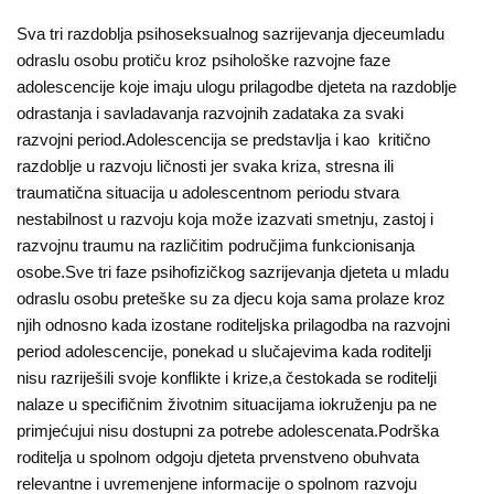
Sva tri razdoblja psihoseksualnog sazrijevanja djeceumladu
odraslu osobu protiču kroz psihološke razvojne faze
adolescencije koje imaju ulogu prilagodbe djeteta na razdoblje
odrastanja i savladavanja razvojnih zadataka za svaki
razvojni period.Adolescencija se predstavlja i kao kritično
razdoblje u razvoju ličnosti jer svaka kriza, stresna ili
traumatična situacija u adolescentnom periodu stvara
nestabilnost u razvoju koja može izazvati smetnju, zastoj i
razvojnu traumu na različitim područjima funkcionisanja
osobe.Sve tri faze psihofizičkog sazrijevanja djeteta u mladu
odraslu osobu preteške su za djecu koja sama prolaze kroz
njih odnosno kada izostane roditeljska prilagodba na razvojni
period adolescencije, ponekad u slučajevima kada roditelji
nisu razriješili svoje konflikte i krize,a čestokada se roditelji
nalaze u specifičnim životnim situacijama iokruženju pa ne
primjećujui nisu dostupni za potrebe adolescenata.Podrška
roditelja u spolnom odgoju djeteta prvenstveno obuhvata
relevantne i uvremenjene informacije o spolnom razvoju