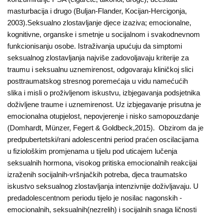
masturbacija i drugo (Buljan-Flander, Kocijan-Hercigonja,
2003).Seksualno zlostavljanje djece izaziva; emocionalne,
kognitivne, organske i smetnje u socijalnom i svakodnevnom
funkcionisanju osobe. Istraživanja upućuju da simptomi
seksualnog zlostavljanja najviše zadovoljavaju kriterije za
traumu i seksualnu uznemirenost, odgovaraju kliničkoj slici
posttraumatskog stresnog poremećaja u vidu namećućih
slika i misli o proživljenom iskustvu, izbjegavanja podsjetnika
doživljene traume i uznemirenost. Uz izbjegavanje prisutna je
emocionalna otupjelost, nepovjerenje i nisko samopouzdanje
(Domhardt, Münzer, Fegert & Goldbeck,2015). Obzirom da je
predpubertetski/rani adolescentni period praćen oscilacijama
u fiziološkim promjenama u tijelu pod uticajem lučenja
seksualnih hormona, visokog pritiska emocionalnih reakcijai
izraženih socijalnih-vršnjačkih potreba, djeca traumatsko
iskustvo seksualnog zlostavljanja intenzivnije doživljavaju. U
predadolescentnom periodu tijelo je nosilac nagonskih -
emocionalnih, seksualnih(nezrelih) i socijalnih snaga ličnosti