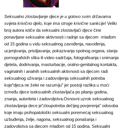
O
nama
Seksualno zlostavljanje djece je u gotovo svim državama
Aktuelnosti
svijeta krivično djelo, koje ima stroge krivične sankcije!
Veliki
broj autora ističe da seksualni zlostavljači djece čine
Mir
ponavljane seksualne aktivnosti i radnje sa djecom mlađom
sa
od 15 godina u vidu seksualnog zavođenja, navođenja,
ucjenjivanja, prisiljavanja, pokazivanja spolnog organa, slanja
ženskim
pornografskih slika ili video sadržaja, fotografisanja i snimanja
licem
djeteta, dodirivanja, masturbacije, oralno-genitalnog kontakta,
vaginalnih i analnih seksualnih aktivnosti sa djecom radi
Sigurna
seksualnog uživanja i zadovolјenja seksualnih potreba
kuća
koje“djeca ne želei ne razumiju” jer postoji razlika u moći
između djece iseksualnih zlostavljača po pitanju godina,
Pravna
znanja, autoriteta i zadovoljstva.Osnovni uzrok seksualnog
pomoć
zlostavlјanja dece je“zloupotreba dečijeg povjerenja” odosoba
koje imaju psihopatološki seksualni poremećaj seksualnog
Antitrafiking
uzbuđenja, želje, nagona, seksualnog ponašanja i
zadovoljstva sa djecom mlađom od 15 godina. Seksualni