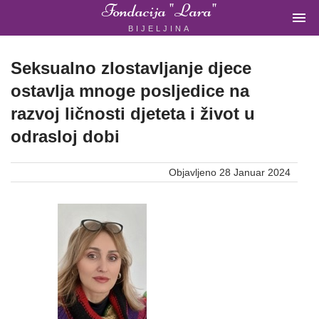
Fondacija "Lara"

BIJELJINA
ŽENSKA
NEVLADINA
ORGANIZACIJA
Seksualno zlostavljanje djece
U
ostavlja mnoge posljedice na
BIH
razvoj ličnosti djeteta i život u
odrasloj dobi
Objavljeno 28 Januar 2024
Fondacija
"Lara"
Bijeljina
Početna