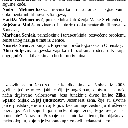
sigurne kuće,
Nađa Mehmedbašić,
novinarka i autorica nagrađivanih
dokumentarnih filmova iz Sarajeva,
Hatidža Mehmedović
, predsjednica Udruženja Majke Srebrenice,
Snježana Mulić,
novinarka i autorica dokumentarnih filmova iz
Sarajeva,
Marijana Senjak
, psihologinja i terapeutkinja, posvećena problemu
seksualnog nasilja u ratu iz Zenice,
Nusreta Sivac,
sutkinja iz Prijedora i bivša logorašica u Omarskoj,
Alma Suljević
, sarajevska vajarka i filozofkinja rođena u Kaknju,
dugogodišnja aktivistkinja u borbi protiv mina
Uz ovih sedam žena sa liste kandidatkinja za Nobela iz 2005.
godine, jedine mirovnjakinje čiji je angažman, zapisan i na neki
način društveno valorizovan, jesu junakinje divne knjige
Zilke
Spahić Šiljak „Sjaj ljudskosti“
. Jedanaest žena, čije su životne
priče predstavljene u ovoj knjizi, bez sumnje zaslužuju društveno
priznanje. Zaslužuju li ga i neke druge žene, koje ovdje nisu
pomenute? Naravno. Priznaje to i autorka i temeljito objašnjava
metodologiju, kojom je izabrano upravo ovih jedanaest heroina.