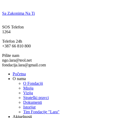
Sa Zakonima Na Ti
SOS Telefon
1264
Telefon 24h
+387 66 810 800
Pišite nam
ngo.lara@teol.net
fondacija.lara@gmail.com
Početna
O nama
O Fondaciji
Misija
Vizija
Strateški pravci
Dokumenti
Istorijat
Tim Fondacije "Lara"
Aktuelnosti