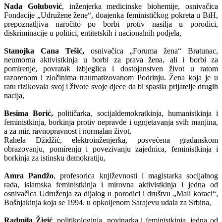
Nada Golubović
, inženjerka medicinske biohemije, osnivačica
Fondacije „Udružene žene“, doajenka feminističkog pokreta u BiH,
prepoznatljiva naročito po borbi protiv nasilja u porodici,
diskriminacije u politici, entitetskih i nacionalnih podjela,
Stanojka Cana Tešić,
osnivačica „Foruma žena“ Bratunac,
neumorna aktivistkinja u borbi za prava žena, ali i borbi za
pomirenje, povratak izbjeglica i dostojanstven život u ratom
razorenom i zločinima traumatizovanom Podrinju. Žena koja je u
ratu rizikovala svoj i živote svoje djece da bi spasila prijatelje drugih
nacija,
Besima Borić,
političarka, socijaldemokratkinja, humanistkinja i
feministkinja, borkinja protiv nepravde i ugnjetavanja svih manjina,
a za mir, ravnopravnost i normalan život,
Rahela Džidžić, elektroinženjerka, posvećena građanskom
obrazovanju, pomirenju i povezivanju zajednica, feministkinja i
borkinja za istinsku demokratiju,
Amra Pandžo
, profesorica književnosti i magistarka socijalnog
rada, islamska feministkinja i mirovna aktivistkinja i jedna od
osnivačica Udruženja za dijalog u porodici i društvu „Mali koraci“,
Bošnjakinja koja se 1994. u opkoljenom Sarajevu udala za Srbina,
Radmila Žigić
, politikologinja, novinarka i feministkinja, jedna od