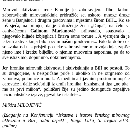
Mirovni aktivizam Irene Krndije je zaboravljen. Tihoj koloni
zaboravljenih mirovanjakinja pridružiće se, uskoro, mnoge druge
žene u Banjaluci i drugim gradovima i mjestima širom BiH... Ko se
još sjeća, na primjer, da je Udruženje žena „Duga“, na čelu sa
osnivačicom
Galinom Marjanović
, prihvatalo, spasavalo i
njegovalo hiljade izbjeglica i žrtava ratne torture... A vjerujem da je
takvih aktivistkinja bilo u svim našim gradovima... Bilo bi dobro da
se svaka od nas prisjeti po neke zaboravljene mirovnjakinje, zapiše
njeno ime i kratku bilješku o njenim mirovnim naporima, pa da to
sve istražimo, dopunimo, dokumentujemo.
Jer, hronika mirovnih aktivnosti i aktivistkinjja u BiH ne postoji. To
su dragocjene, a neispričane priče i ukoliko ih ne otrgnemo od
zaborava, potonuće u mrak. A medijima i javnim prostorom uopšte
carovaće i dalje selebritiji iz crnih hronika, biznismeni tipa „ne pitaj
me za prvi milion“, političari čije su jedino dostignuće zapaljive
nacionalističke izjave, pjevaljke i starlete...
Milkica MILOJEVIĆ
(Izlaganje na Konferenciji “Iskustva i izazovi ženskog mirovnog
aktivizma u BiH, rodni aspekt”, Banja Luka, 5. avgust 2014.
godine)