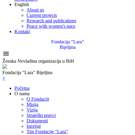
English
About us
Current projects
Research and publications
Peace with women's pace
Kontakt
Fondacija "Lara"
Bijeljina

Ženska Nevladina organizacija u BiH
Fondacija "Lara" Bijeljina
×
Početna
O nama
O Fondaciji
Misija
Vizija
Strateški pravci
Dokumenti
Istorijat
Tim Fondacije "Lara"