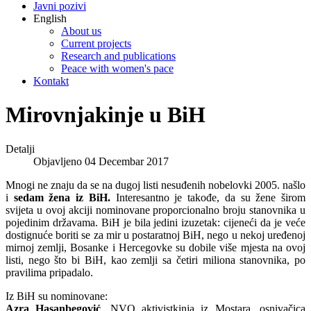
Javni pozivi
English
About us
Current projects
Research and publications
Peace with women's pace
Kontakt
Mirovnjakinje u BiH
Detalji
Objavljeno 04 Decembar 2017
Mnogi ne znaju da se na dugoj listi nesuđenih nobelovki 2005. našlo
i
sedam žena iz BiH.
Interesantno je takođe, da su žene širom
svijeta u ovoj akciji nominovane proporcionalno broju stanovnika u
pojedinim državama. BiH je bila jedini izuzetak: cijeneći da je veće
dostignuće boriti se za mir u postaratnoj BiH, nego u nekoj uređenoj
mirnoj zemlji, Bosanke i Hercegovke su dobile više mjesta na ovoj
listi, nego što bi BiH, kao zemlji sa četiri miliona stanovnika, po
pravilima pripadalo.
Iz BiH su nominovane:
Azra Hasanbegović
, NVO aktivistkinja iz Mostara, osnivačica