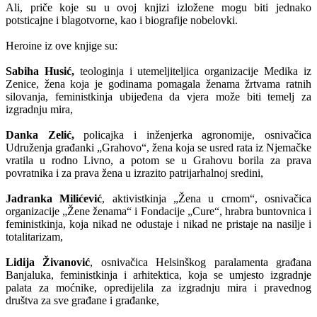
Ali, priče koje su u ovoj knjizi izložene mogu biti jednako
potsticajne i blagotvorne, kao i biografije nobelovki.
Heroine iz ove knjige su:
Sabiha Husić,
teologinja i utemeljiteljica organizacije Medika iz
Zenice, žena koja je godinama pomagala ženama žrtvama ratnih
silovanja, feministkinja ubijeđena da vjera može biti temelj za
izgradnju mira,
Danka Zelić,
policajka i inženjerka agronomije, osnivačica
Udruženja građanki „Grahovo“, žena koja se usred rata iz Njemačke
vratila u rodno Livno, a potom se u Grahovu borila za prava
povratnika i za prava žena u izrazito patrijarhalnoj sredini,
Jadranka Milićević
, aktivistkinja „Žena u crnom“, osnivačica
organizacije „Žene ženama“ i Fondacije „Cure“, hrabra buntovnica i
feministkinja, koja nikad ne odustaje i nikad ne pristaje na nasilje i
totalitarizam,
Lidija Živanović
, osnivačica Helsinškog paralamenta građana
Banjaluka, feministkinja i arhitektica, koja se umjesto izgradnje
palata za moćnike, opredijelila za izgradnju mira i pravednog
društva za sve građane i građanke,