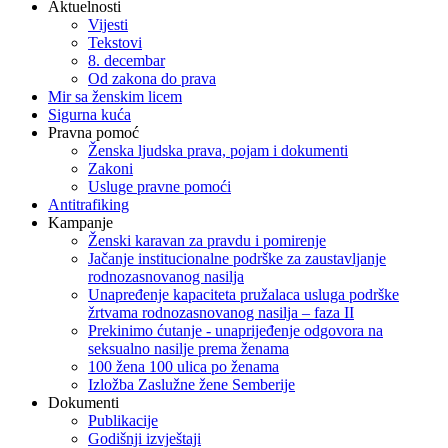
Aktuelnosti
Vijesti
Tekstovi
8. decembar
Od zakona do prava
Mir sa ženskim licem
Sigurna kuća
Pravna pomoć
Ženska ljudska prava, pojam i dokumenti
Zakoni
Usluge pravne pomoći
Antitrafiking
Kampanje
Ženski karavan za pravdu i pomirenje
Jačanje institucionalne podrške za zaustavljanje
rodnozasnovanog nasilja
Unapređenje kapaciteta pružalaca usluga podrške
žrtvama rodnozasnovanog nasilja – faza II
Prekinimo ćutanje - unaprijeđenje odgovora na
seksualno nasilje prema ženama
100 žena 100 ulica po ženama
Izložba Zaslužne žene Semberije
Dokumenti
Publikacije
Godišnji izvještaji