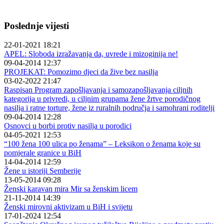
Poslednje vijesti
22-01-2021 18:21
APEL: Sloboda izražavanja da, uvrede i mizoginija ne!
09-04-2014 12:37
PROJEKAT: Pomozimo djeci da žive bez nasilja
03-02-2022 21:47
Raspisan Program zapošljavanja i samozapošljavanja ciljnih
kategorija u privredi, u ciljnim grupama žene žrtve porodičnog
nasilja i ratne torture, žene iz ruralnih područja i samohrani roditelji
09-04-2014 12:28
Osnovci u borbi protiv nasilja u porodici
04-05-2021 12:53
“100 žena 100 ulica po ženama” – Leksikon o ženama koje su
pomjerale granice u BiH
14-04-2014 12:59
Žene u istoriji Semberije
13-05-2014 09:28
Ženski karavan mira Mir sa ženskim licem
21-11-2014 14:39
Ženski mirovni aktivizam u BiH i svijetu
17-01-2024 12:54