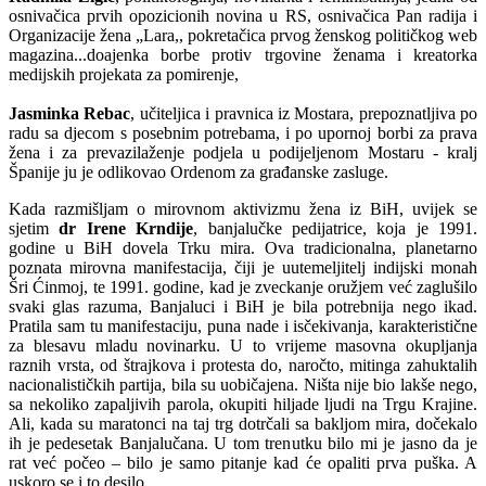
osnivačica prvih opozicionih novina u RS, osnivačica Pan radija i
Organizacije žena „Lara,, pokretačica prvog ženskog političkog web
magazina...doajenka borbe protiv trgovine ženama i kreatorka
medijskih projekata za pomirenje,
Jasminka Rebac
, učiteljica i pravnica iz Mostara, prepoznatljiva po
radu sa djecom s posebnim potrebama, i po upornoj borbi za prava
žena i za prevazilaženje podjela u podijeljenom Mostaru - kralj
Španije ju je odlikovao Ordenom za građanske zasluge.
Kada razmišljam o mirovnom aktivizmu žena iz BiH, uvijek se
sjetim
dr Irene Krndije
, banjalučke pedijatrice, koja je 1991.
godine u BiH dovela Trku mira. Ova tradicionalna, planetarno
poznata mirovna manifestacija, čiji je uutemeljitelj indijski monah
Šri Ćinmoj, te 1991. godine, kad je zveckanje oružjem već zaglušilo
svaki glas razuma, Banjaluci i BiH je bila potrebnija nego ikad.
Pratila sam tu manifestaciju, puna nade i isčekivanja, karakteristične
za blesavu mladu novinarku. U to vrijeme masovna okupljanja
raznih vrsta, od štrajkova i protesta do, naročto, mitinga zahuktalih
nacionalističkih partija, bila su uobičajena. Ništa nije bio lakše nego,
sa nekoliko zapaljivih parola, okupiti hiljade ljudi na Trgu Krajine.
Ali, kada su maratonci na taj trg dotrčali sa bakljom mira, dočekalo
ih je pedesetak Banjalučana. U tom trenutku bilo mi je jasno da je
rat već počeo – bilo je samo pitanje kad će opaliti prva puška. A
uskoro se i to desilo...