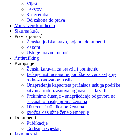
Vijesti
Tekstovi
8. decembar
Od zakona do prava
Mir sa ženskim licem
Sigurna kuća
Pravna pomoć
Ženska ljudska prava, pojam i dokumenti
Zakoni
Usluge pravne pomoći
Antitrafiking
Kampanje
Ženski karavan za pravdu i pomirenje
Jačanje institucionalne podrške za zaustavljanje
rodnozasnovanog nasilja
Unapređenje kapaciteta pružalaca usluga podrške
žrtvama rodnozasnovanog nasilja – faza II
Prekinimo ćutanje - unaprijeđenje odgovora na
seksualno nasilje prema ženama
100 žena 100 ulica po ženama
Izložba Zaslužne žene Semberije
Dokumenti
Publikacije
Godišnji izvještaji
Javni pozivi